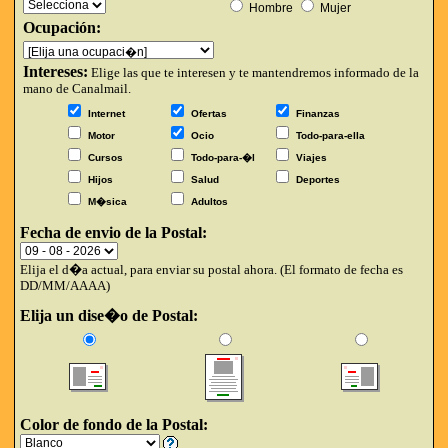
Hombre
Mujer
Ocupación:
Intereses:
Elige las que te interesen y te mantendremos informado de la
mano de Canalmail.
Internet
Ofertas
Finanzas
Motor
Ocio
Todo-para-ella
Cursos
Todo-para-�l
Viajes
Hijos
Salud
Deportes
M�sica
Adultos
Fecha de envio de la Postal:
Elija el d�a actual, para enviar su postal ahora. (El formato de fecha es
DD/MM/AAAA)
Elija un dise�o de Postal:
Color de fondo de la Postal: