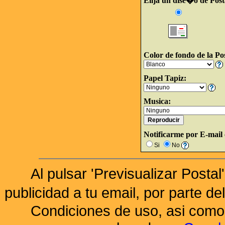
Elija un dise�o de Post
Color de fondo de la Pos
Papel Tapiz:
Musica:
Notificarme por E-mail c
Si
No
Al pulsar 'Previsualizar Posta
publicidad a tu email, por parte de
Condiciones de uso, asi como 