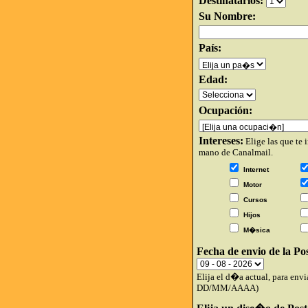
Destinatarios:
Su Nombre:
País:
Edad:
Ocupación:
Intereses:
Elige las que te
mano de Canalmail.
Internet
Motor
Cursos
Hijos
M�sica
Fecha de envio de la Pos
Elija el d�a actual, para envi
DD/MM/AAAA)