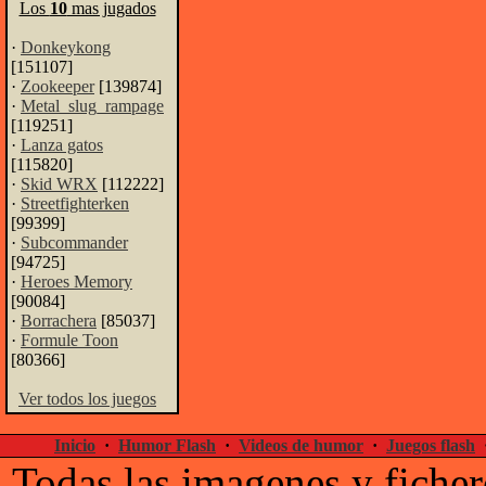
Los
10
mas jugados
·
Donkeykong
[151107]
·
Zookeeper
[139874]
·
Metal_slug_rampage
[119251]
·
Lanza gatos
[115820]
·
Skid WRX
[112222]
·
Streetfighterken
[99399]
·
Subcommander
[94725]
·
Heroes Memory
[90084]
·
Borrachera
[85037]
·
Formule Toon
[80366]
Ver todos los juegos
Inicio
·
Humor Flash
·
Videos de humor
·
Juegos flash
Todas las imagenes y ficher