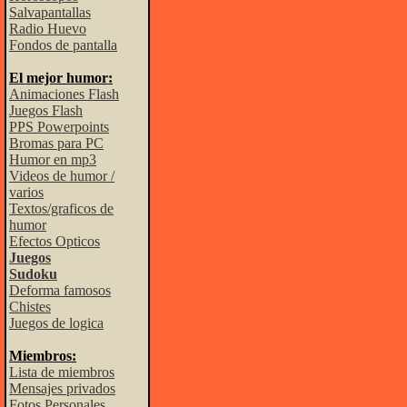
Salvapantallas
Radio Huevo
Fondos de pantalla
El mejor humor:
Animaciones Flash
Juegos Flash
PPS Powerpoints
Bromas para PC
Humor en mp3
Videos de humor /
varios
Textos/graficos de
humor
Efectos Opticos
Juegos
Sudoku
Deforma famosos
Chistes
Juegos de logica
Miembros:
Lista de miembros
Mensajes privados
Fotos Personales