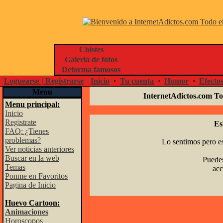
Chistes
Galeria de fotos
Deforma famosos
Loguearse | Registrarse
Inicio
·
Tu cuenta
·
Humor
·
Efecto
Menu
InternetAdictos.com To
Menu principal:
Inicio
Registrate
Es
FAQ: ¿Tienes
problemas?
Lo sentimos pero es
Ver noticias anteriores
Buscar en la web
Puedes
Temas
acc
Ponme en Favoritos
Pagina de Inicio
Huevo Cartoon:
Animaciones
Horoscopos