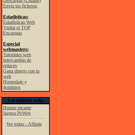
Descargas (Listado)
Envia tus ficheros
Estadisticas:
Estadisticas Web
Visitar el TOP
Encuestas
Especial
webmasters:
Tutoriales web
Intercambio de
enlaces
Gana dinero con tu
web
Hospedaje y
dominios
Las mejores webs
Humor picante
Juegos PcWeb
Ver todas - Afiliate