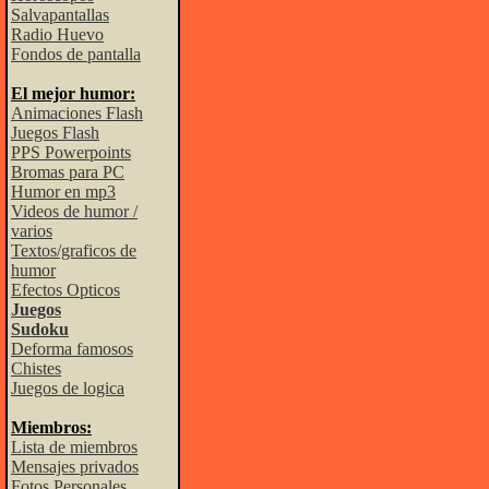
Salvapantallas
Radio Huevo
Fondos de pantalla
El mejor humor:
Animaciones Flash
Juegos Flash
PPS Powerpoints
Bromas para PC
Humor en mp3
Videos de humor /
varios
Textos/graficos de
humor
Efectos Opticos
Juegos
Sudoku
Deforma famosos
Chistes
Juegos de logica
Miembros:
Lista de miembros
Mensajes privados
Fotos Personales