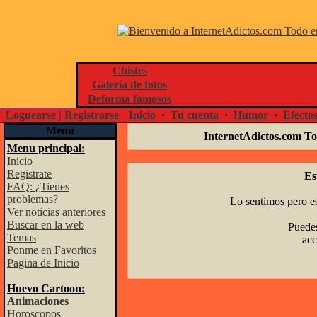
Chistes
Galeria de fotos
Deforma famosos
Loguearse | Registrarse
Inicio
·
Tu cuenta
·
Humor
·
Efecto
Menu
InternetAdictos.com To
Menu principal:
Inicio
Registrate
Es
FAQ: ¿Tienes
problemas?
Lo sentimos pero es
Ver noticias anteriores
Buscar en la web
Puedes
Temas
acc
Ponme en Favoritos
Pagina de Inicio
Huevo Cartoon:
Animaciones
Horoscopos