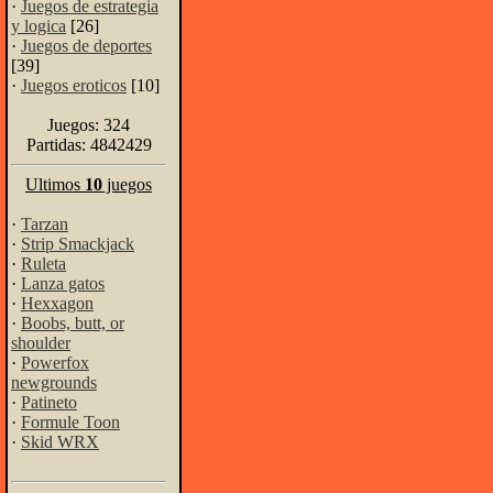
·
Juegos de estrategia
y logica
[26]
·
Juegos de deportes
[39]
·
Juegos eroticos
[10]
Juegos: 324
Partidas: 4842429
Ultimos
10
juegos
·
Tarzan
·
Strip Smackjack
·
Ruleta
·
Lanza gatos
·
Hexxagon
·
Boobs, butt, or
shoulder
·
Powerfox
newgrounds
·
Patineto
·
Formule Toon
·
Skid WRX