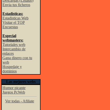
Descargas (Listado)
Envia tus ficheros
Estadisticas:
Estadisticas Web
Visitar el TOP
Encuestas
Especial
webmasters:
Tutoriales web
Intercambio de
enlaces
Gana dinero con tu
web
Hospedaje y
dominios
Las mejores webs
Humor picante
Juegos PcWeb
Ver todas - Afiliate