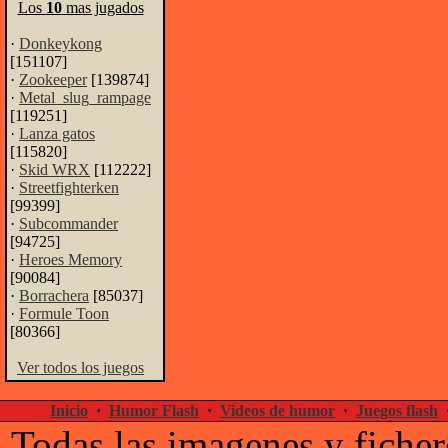
Los
10
mas jugados
·
Donkeykong
[151107]
·
Zookeeper
[139874]
·
Metal_slug_rampage
[119251]
·
Lanza gatos
[115820]
·
Skid WRX
[112222]
·
Streetfighterken
[99399]
·
Subcommander
[94725]
·
Heroes Memory
[90084]
·
Borrachera
[85037]
·
Formule Toon
[80366]
Ver todos los juegos
Inicio
·
Humor Flash
·
Videos de humor
·
Juegos flash
Todas las imagenes y ficher