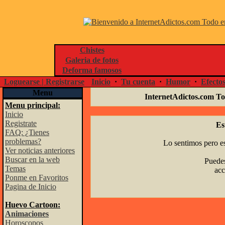
Chistes
Galeria de fotos
Deforma famosos
Loguearse | Registrarse
Inicio
·
Tu cuenta
·
Humor
·
Efecto
Menu
InternetAdictos.com To
Menu principal:
Inicio
Registrate
Es
FAQ: ¿Tienes
problemas?
Lo sentimos pero es
Ver noticias anteriores
Buscar en la web
Puedes
Temas
acc
Ponme en Favoritos
Pagina de Inicio
Huevo Cartoon:
Animaciones
Horoscopos