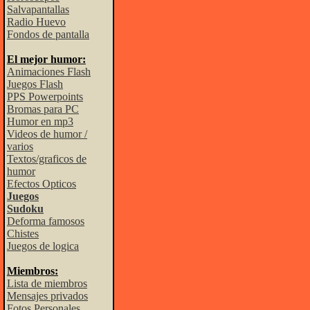
Salvapantallas
Radio Huevo
Fondos de pantalla
El mejor humor:
Animaciones Flash
Juegos Flash
PPS Powerpoints
Bromas para PC
Humor en mp3
Videos de humor /
varios
Textos/graficos de
humor
Efectos Opticos
Juegos
Sudoku
Deforma famosos
Chistes
Juegos de logica
Miembros:
Lista de miembros
Mensajes privados
Fotos Personales