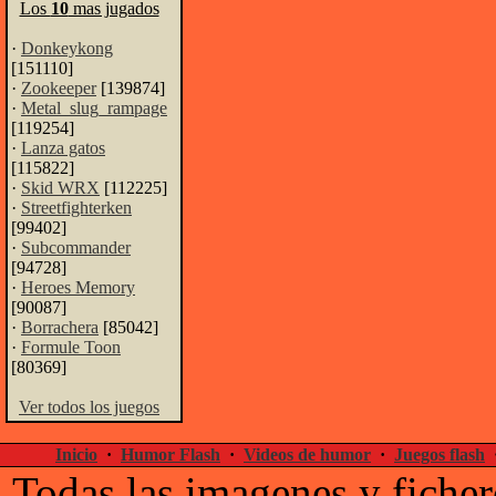
Los
10
mas jugados
·
Donkeykong
[151110]
·
Zookeeper
[139874]
·
Metal_slug_rampage
[119254]
·
Lanza gatos
[115822]
·
Skid WRX
[112225]
·
Streetfighterken
[99402]
·
Subcommander
[94728]
·
Heroes Memory
[90087]
·
Borrachera
[85042]
·
Formule Toon
[80369]
Ver todos los juegos
Inicio
·
Humor Flash
·
Videos de humor
·
Juegos flash
Todas las imagenes y ficher