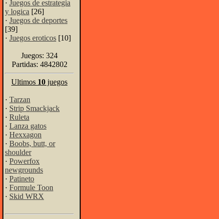
·
Juegos de estrategia
y logica
[26]
·
Juegos de deportes
[39]
·
Juegos eroticos
[10]
Juegos: 324
Partidas: 4842802
Ultimos
10
juegos
·
Tarzan
·
Strip Smackjack
·
Ruleta
·
Lanza gatos
·
Hexxagon
·
Boobs, butt, or
shoulder
·
Powerfox
newgrounds
·
Patineto
·
Formule Toon
·
Skid WRX