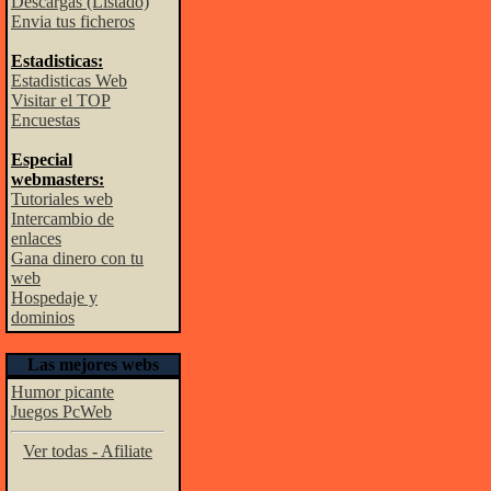
Descargas (Listado)
Envia tus ficheros
Estadisticas:
Estadisticas Web
Visitar el TOP
Encuestas
Especial
webmasters:
Tutoriales web
Intercambio de
enlaces
Gana dinero con tu
web
Hospedaje y
dominios
Las mejores webs
Humor picante
Juegos PcWeb
Ver todas - Afiliate