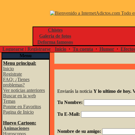
Chistes
Galeria de fotos
Deforma famosos
Loguearse | Registrarse
Inicio
·
Tu cuenta
·
Humor
·
Efecto
Menu
Menu principal:
Inicio
Registrate
FAQ: ¿Tienes
problemas?
Ver noticias anteriores
Enviarás la noticia
Y lo ultimo de hoy. 
Buscar en la web
Temas
Tu Nombre:
Ponme en Favoritos
Pagina de Inicio
Tu E-Mail:
Huevo Cartoon:
Animaciones
Nombre de su amigo:
Horoscopos