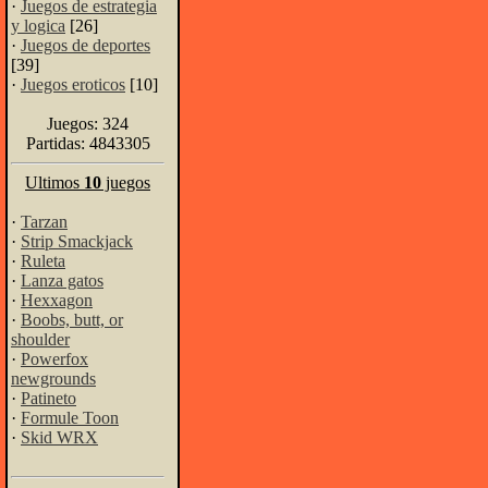
·
Juegos de estrategia
y logica
[26]
·
Juegos de deportes
[39]
·
Juegos eroticos
[10]
Juegos: 324
Partidas: 4843305
Ultimos
10
juegos
·
Tarzan
·
Strip Smackjack
·
Ruleta
·
Lanza gatos
·
Hexxagon
·
Boobs, butt, or
shoulder
·
Powerfox
newgrounds
·
Patineto
·
Formule Toon
·
Skid WRX