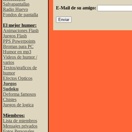
Salvapantallas
E-Mail de su amigo:
Radio Huevo
Fondos de pantalla
El mejor humor:
Animaciones Flash
Juegos Flash
PPS Powerpoints
Bromas para PC
Humor en mp3
Videos de humor /
varios
Textos/graficos de
humor
Efectos Opticos
Juegos
Sudoku
Deforma famosos
Chistes
Juegos de logica
Miembros:
Lista de miembros
Mensajes privados
Fotos Personales