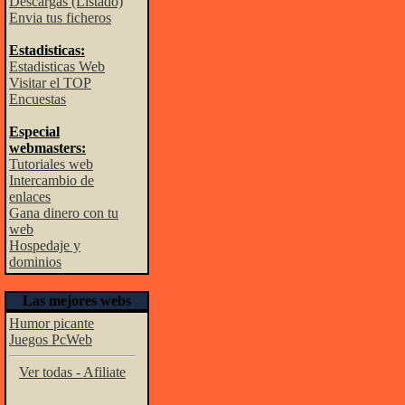
Descargas (Listado)
Envia tus ficheros
Estadisticas:
Estadisticas Web
Visitar el TOP
Encuestas
Especial
webmasters:
Tutoriales web
Intercambio de
enlaces
Gana dinero con tu
web
Hospedaje y
dominios
Las mejores webs
Humor picante
Juegos PcWeb
Ver todas - Afiliate