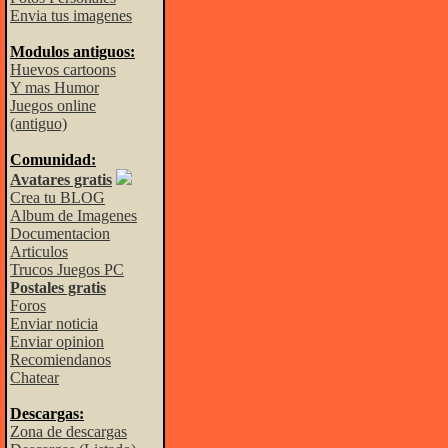
Envia tus imagenes
Modulos antiguos:
Huevos cartoons
Y mas Humor
Juegos online
(antiguo)
Comunidad:
Avatares gratis
Crea tu BLOG
Album de Imagenes
Documentacion
Articulos
Trucos Juegos PC
Postales gratis
Foros
Enviar noticia
Enviar opinion
Recomiendanos
Chatear
Descargas:
Zona de descargas