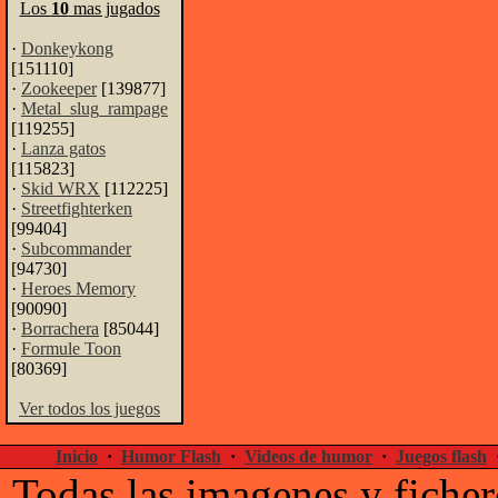
Los
10
mas jugados
·
Donkeykong
[151110]
·
Zookeeper
[139877]
·
Metal_slug_rampage
[119255]
·
Lanza gatos
[115823]
·
Skid WRX
[112225]
·
Streetfighterken
[99404]
·
Subcommander
[94730]
·
Heroes Memory
[90090]
·
Borrachera
[85044]
·
Formule Toon
[80369]
Ver todos los juegos
Inicio
·
Humor Flash
·
Videos de humor
·
Juegos flash
Todas las imagenes y ficher