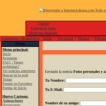
Chistes
Galeria de fotos
Deforma famosos
Loguearse | Registrarse
Inicio
·
Tu cuenta
·
Humor
·
Efecto
Menu
Menu principal:
Inicio
Registrate
FAQ: ¿Tienes
problemas?
Ver noticias anteriores
Enviarás la noticia
Fotos personales y 
Buscar en la web
Temas
Tu Nombre:
Ponme en Favoritos
Pagina de Inicio
Tu E-Mail:
Huevo Cartoon:
Animaciones
Nombre de su amigo:
Horoscopos