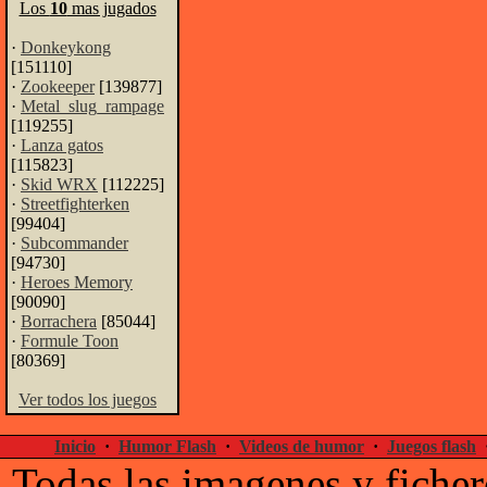
Los
10
mas jugados
·
Donkeykong
[151110]
·
Zookeeper
[139877]
·
Metal_slug_rampage
[119255]
·
Lanza gatos
[115823]
·
Skid WRX
[112225]
·
Streetfighterken
[99404]
·
Subcommander
[94730]
·
Heroes Memory
[90090]
·
Borrachera
[85044]
·
Formule Toon
[80369]
Ver todos los juegos
Inicio
·
Humor Flash
·
Videos de humor
·
Juegos flash
Todas las imagenes y ficher