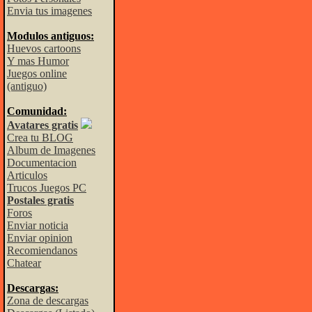
Envia tus imagenes
Modulos antiguos:
Huevos cartoons
Y mas Humor
Juegos online
(antiguo)
Comunidad:
Avatares gratis
Crea tu BLOG
Album de Imagenes
Documentacion
Articulos
Trucos Juegos PC
Postales gratis
Foros
Enviar noticia
Enviar opinion
Recomiendanos
Chatear
Descargas:
Zona de descargas