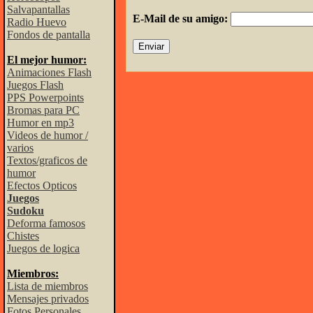
Salvapantallas
E-Mail de su amigo:
Radio Huevo
Fondos de pantalla
El mejor humor:
Animaciones Flash
Juegos Flash
PPS Powerpoints
Bromas para PC
Humor en mp3
Videos de humor /
varios
Textos/graficos de
humor
Efectos Opticos
Juegos
Sudoku
Deforma famosos
Chistes
Juegos de logica
Miembros:
Lista de miembros
Mensajes privados
Fotos Personales