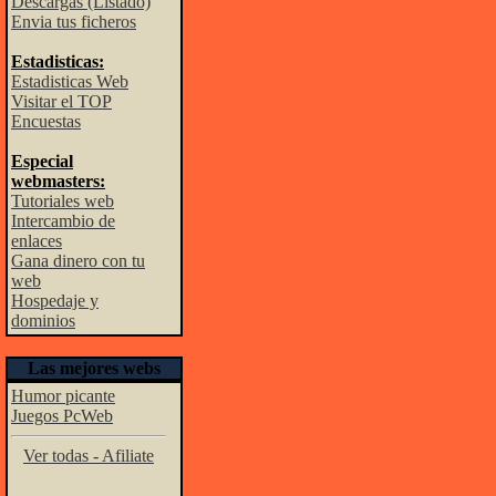
Descargas (Listado)
Envia tus ficheros
Estadisticas:
Estadisticas Web
Visitar el TOP
Encuestas
Especial
webmasters:
Tutoriales web
Intercambio de
enlaces
Gana dinero con tu
web
Hospedaje y
dominios
Las mejores webs
Humor picante
Juegos PcWeb
Ver todas - Afiliate