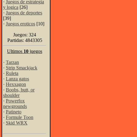
·
Juegos de estrategia
y logica
[26]
·
Juegos de deportes
[39]
·
Juegos eroticos
[10]
Juegos: 324
Partidas: 4843305
Ultimos
10
juegos
·
Tarzan
·
Strip Smackjack
·
Ruleta
·
Lanza gatos
·
Hexxagon
·
Boobs, butt, or
shoulder
·
Powerfox
newgrounds
·
Patineto
·
Formule Toon
·
Skid WRX