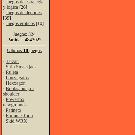
·
Juegos de estrategia
y logica
[26]
·
Juegos de deportes
[39]
·
Juegos eroticos
[10]
Juegos: 324
Partidas: 4843025
Ultimos
10
juegos
·
Tarzan
·
Strip Smackjack
·
Ruleta
·
Lanza gatos
·
Hexxagon
·
Boobs, butt, or
shoulder
·
Powerfox
newgrounds
·
Patineto
·
Formule Toon
·
Skid WRX