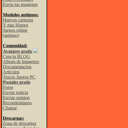
Envia tus imagenes
Modulos antiguos:
Huevos cartoons
Y mas Humor
Juegos online
(antiguo)
Comunidad:
Avatares gratis
Crea tu BLOG
Album de Imagenes
Documentacion
Articulos
Trucos Juegos PC
Postales gratis
Foros
Enviar noticia
Enviar opinion
Recomiendanos
Chatear
Descargas:
Zona de descargas