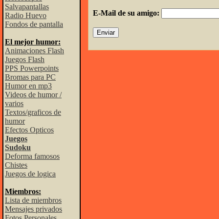
Salvapantallas
E-Mail de su amigo:
Radio Huevo
Fondos de pantalla
El mejor humor:
Animaciones Flash
Juegos Flash
PPS Powerpoints
Bromas para PC
Humor en mp3
Videos de humor /
varios
Textos/graficos de
humor
Efectos Opticos
Juegos
Sudoku
Deforma famosos
Chistes
Juegos de logica
Miembros:
Lista de miembros
Mensajes privados
Fotos Personales