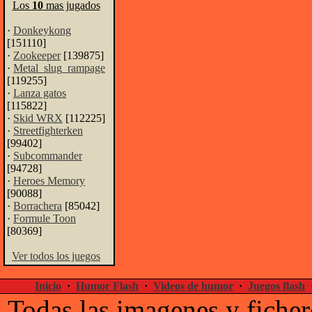
Los
10
mas jugados
·
Donkeykong
[151110]
·
Zookeeper
[139875]
·
Metal_slug_rampage
[119255]
·
Lanza gatos
[115822]
·
Skid WRX
[112225]
·
Streetfighterken
[99402]
·
Subcommander
[94728]
·
Heroes Memory
[90088]
·
Borrachera
[85042]
·
Formule Toon
[80369]
Ver todos los juegos
Inicio
·
Humor Flash
·
Videos de humor
·
Juegos flash
Todas las imagenes y ficher