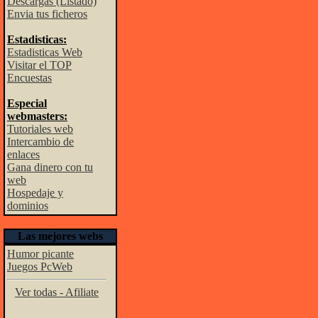
Descargas (Listado)
Envia tus ficheros
Estadisticas:
Estadisticas Web
Visitar el TOP
Encuestas
Especial
webmasters:
Tutoriales web
Intercambio de
enlaces
Gana dinero con tu
web
Hospedaje y
dominios
Las mejores webs
Humor picante
Juegos PcWeb
Ver todas - Afiliate