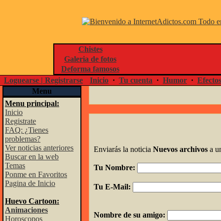
Chistes
Galeria de fotos
Deforma famosos
Loguearse | Registrarse
Inicio
·
Tu cuenta
·
Humor
·
Efecto
Menu
Menu principal:
Inicio
Registrate
FAQ: ¿Tienes
problemas?
Ver noticias anteriores
Enviarás la noticia
Nuevos archivos
a u
Buscar en la web
Temas
Tu Nombre:
Ponme en Favoritos
Pagina de Inicio
Tu E-Mail:
Huevo Cartoon:
Animaciones
Nombre de su amigo:
Horoscopos