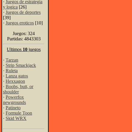
·
Juegos de estrategia
y logica
[26]
·
Juegos de deportes
[39]
·
Juegos eroticos
[10]
Juegos: 324
Partidas: 4843303
Ultimos
10
juegos
·
Tarzan
·
Strip Smackjack
·
Ruleta
·
Lanza gatos
·
Hexxagon
·
Boobs, butt, or
shoulder
·
Powerfox
newgrounds
·
Patineto
·
Formule Toon
·
Skid WRX