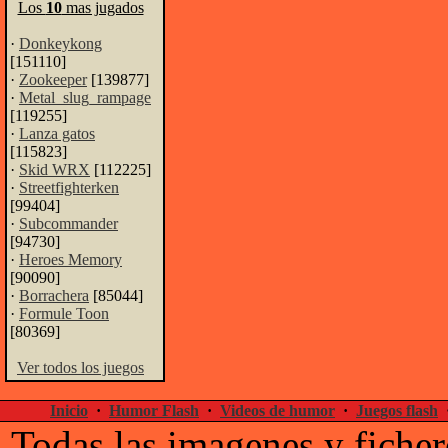
Los
10
mas jugados
·
Donkeykong
[151110]
·
Zookeeper
[139877]
·
Metal_slug_rampage
[119255]
·
Lanza gatos
[115823]
·
Skid WRX
[112225]
·
Streetfighterken
[99404]
·
Subcommander
[94730]
·
Heroes Memory
[90090]
·
Borrachera
[85044]
·
Formule Toon
[80369]
Ver todos los juegos
Inicio
·
Humor Flash
·
Videos de humor
·
Juegos flash
Todas las imagenes y ficher