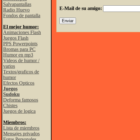
Salvapantallas
E-Mail de su amigo:
Radio Huevo
Fondos de pantalla
El mejor humor:
Animaciones Flash
Juegos Flash
PPS Powerpoints
Bromas para PC
Humor en mp3
Videos de humor /
varios
Textos/graficos de
humor
Efectos Opticos
Juegos
Sudoku
Deforma famosos
Chistes
Juegos de logica
Miembros:
Lista de miembros
Mensajes privados
Fotos Personales