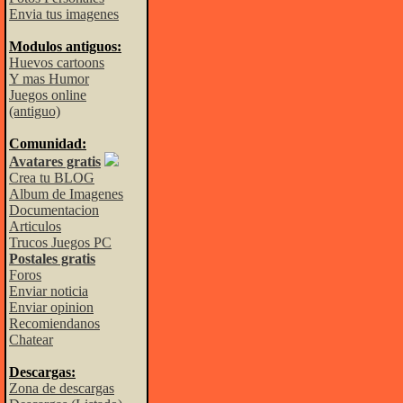
Envia tus imagenes
Modulos antiguos:
Huevos cartoons
Y mas Humor
Juegos online
(antiguo)
Comunidad:
Avatares gratis
Crea tu BLOG
Album de Imagenes
Documentacion
Articulos
Trucos Juegos PC
Postales gratis
Foros
Enviar noticia
Enviar opinion
Recomiendanos
Chatear
Descargas:
Zona de descargas