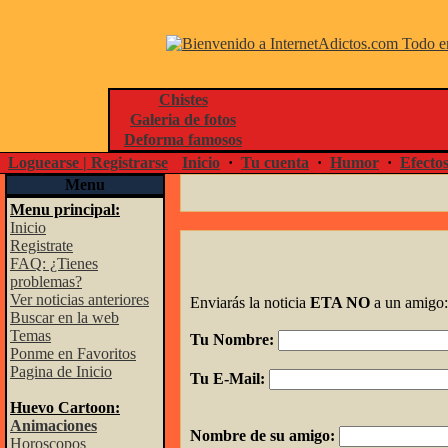
Chistes
Galeria de fotos
Deforma famosos
Loguearse | Registrarse
Inicio
·
Tu cuenta
·
Humor
·
Efecto
Menu
Menu principal:
Inicio
Registrate
FAQ: ¿Tienes
problemas?
Ver noticias anteriores
Enviarás la noticia
ETA NO
a un amigo:
Buscar en la web
Temas
Tu Nombre:
Ponme en Favoritos
Pagina de Inicio
Tu E-Mail:
Huevo Cartoon:
Animaciones
Nombre de su amigo:
Horoscopos