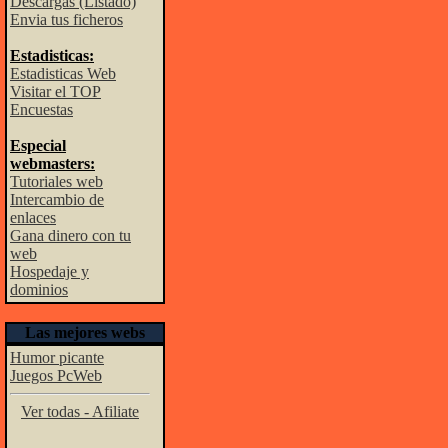
Descargas (Listado)
Envia tus ficheros
Estadisticas:
Estadisticas Web
Visitar el TOP
Encuestas
Especial
webmasters:
Tutoriales web
Intercambio de
enlaces
Gana dinero con tu
web
Hospedaje y
dominios
Las mejores webs
Humor picante
Juegos PcWeb
Ver todas - Afiliate