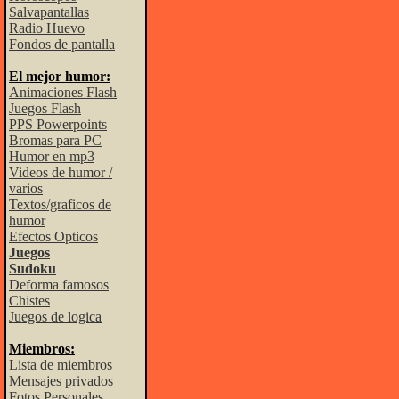
Salvapantallas
Radio Huevo
Fondos de pantalla
El mejor humor:
Animaciones Flash
Juegos Flash
PPS Powerpoints
Bromas para PC
Humor en mp3
Videos de humor /
varios
Textos/graficos de
humor
Efectos Opticos
Juegos
Sudoku
Deforma famosos
Chistes
Juegos de logica
Miembros:
Lista de miembros
Mensajes privados
Fotos Personales