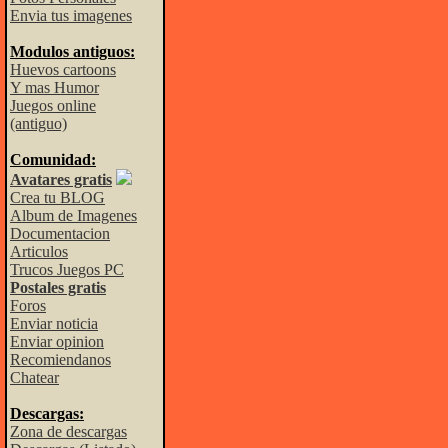
Envia tus imagenes
Modulos antiguos:
Huevos cartoons
Y mas Humor
Juegos online
(antiguo)
Comunidad:
Avatares gratis
Crea tu BLOG
Album de Imagenes
Documentacion
Articulos
Trucos Juegos PC
Postales gratis
Foros
Enviar noticia
Enviar opinion
Recomiendanos
Chatear
Descargas:
Zona de descargas