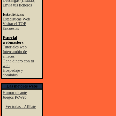
Descargas (Listado)
Envia tus ficheros
Estadisticas:
Estadisticas Web
Visitar el TOP
Encuestas
Especial
webmasters:
Tutoriales web
Intercambio de
enlaces
Gana dinero con tu
web
Hospedaje y
dominios
Las mejores webs
Humor picante
Juegos PcWeb
Ver todas - Afiliate