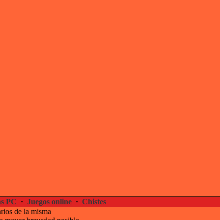
s PC
·
Juegos online
·
Chistes
arios de la misma