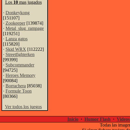
Los
10
mas jugados
·
Donkeykong
[151107]
·
Zookeeper
[139874]
·
Metal_slug_rampage
[119251]
·
Lanza gatos
[115820]
·
Skid WRX
[112222]
·
Streetfighterken
[99399]
·
Subcommander
[94725]
·
Heroes Memory
[90084]
·
Borrachera
[85038]
·
Formule Toon
[80366]
Ver todos los juegos
Inicio
·
Humor Flash
·
Videos
Todas las imagen