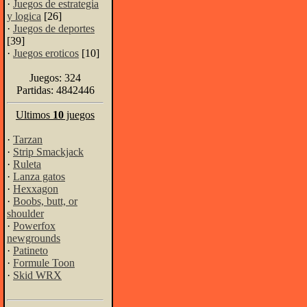
·
Juegos de estrategia
y logica
[26]
·
Juegos de deportes
[39]
·
Juegos eroticos
[10]
Juegos: 324
Partidas: 4842446
Ultimos
10
juegos
·
Tarzan
·
Strip Smackjack
·
Ruleta
·
Lanza gatos
·
Hexxagon
·
Boobs, butt, or
shoulder
·
Powerfox
newgrounds
·
Patineto
·
Formule Toon
·
Skid WRX