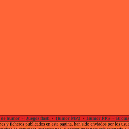
 de humor
·
Juegos flash
·
Humor MP3
·
Humor PPS
·
Broma
es y ficheros publicados en esta pagina, han sido enviados por los usu