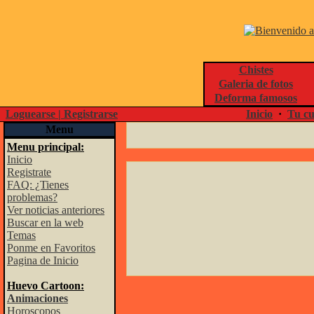
Chistes
Galeria de fotos
Deforma famosos
Loguearse | Registrarse
Inicio
·
Tu cu
Menu
Menu principal:
Inicio
Registrate
FAQ: ¿Tienes
problemas?
Ver noticias anteriores
Buscar en la web
Temas
Ponme en Favoritos
Pagina de Inicio
Huevo Cartoon:
Animaciones
Horoscopos