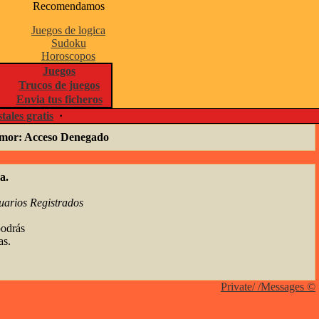
Recomendamos
Juegos de logica
Sudoku
Horoscopos
Juegos
Trucos de juegos
Envia tus ficheros
tales gratis
·
humor: Acceso Denegado
a.
uarios Registrados
podrás
as.
Private/ /Messages ©