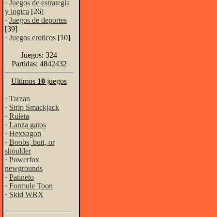
·
Juegos de estrategia
y logica
[26]
·
Juegos de deportes
[39]
·
Juegos eroticos
[10]
Juegos: 324
Partidas: 4842432
Ultimos
10
juegos
·
Tarzan
·
Strip Smackjack
·
Ruleta
·
Lanza gatos
·
Hexxagon
·
Boobs, butt, or
shoulder
·
Powerfox
newgrounds
·
Patineto
·
Formule Toon
·
Skid WRX