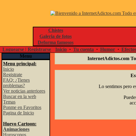
Chistes
Galeria de fotos
Deforma famosos
Loguearse | Registrarse
Inicio
·
Tu cuenta
·
Humor
·
Efecto
Menu
InternetAdictos.com To
Menu principal:
Inicio
Registrate
Es
FAQ: ¿Tienes
problemas?
Lo sentimos pero es
Ver noticias anteriores
Buscar en la web
Puedes
Temas
acc
Ponme en Favoritos
Pagina de Inicio
Huevo Cartoon:
Animaciones
Horoscopos