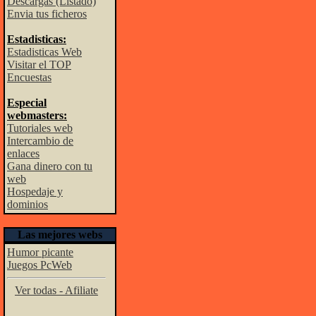
Descargas (Listado)
Envia tus ficheros
Estadisticas:
Estadisticas Web
Visitar el TOP
Encuestas
Especial
webmasters:
Tutoriales web
Intercambio de
enlaces
Gana dinero con tu
web
Hospedaje y
dominios
Las mejores webs
Humor picante
Juegos PcWeb
Ver todas - Afiliate