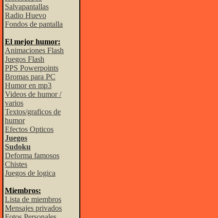
Salvapantallas
Radio Huevo
Fondos de pantalla
El mejor humor:
Animaciones Flash
Juegos Flash
PPS Powerpoints
Bromas para PC
Humor en mp3
Videos de humor /
varios
Textos/graficos de
humor
Efectos Opticos
Juegos
Sudoku
Deforma famosos
Chistes
Juegos de logica
Miembros:
Lista de miembros
Mensajes privados
Fotos Personales