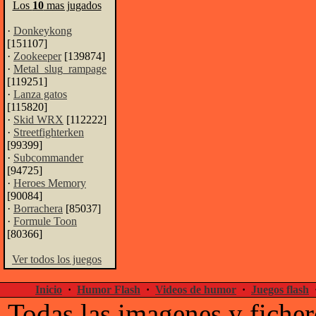
Los
10
mas jugados
·
Donkeykong
[151107]
·
Zookeeper
[139874]
·
Metal_slug_rampage
[119251]
·
Lanza gatos
[115820]
·
Skid WRX
[112222]
·
Streetfighterken
[99399]
·
Subcommander
[94725]
·
Heroes Memory
[90084]
·
Borrachera
[85037]
·
Formule Toon
[80366]
Ver todos los juegos
Inicio
·
Humor Flash
·
Videos de humor
·
Juegos flash
Todas las imagenes y ficher