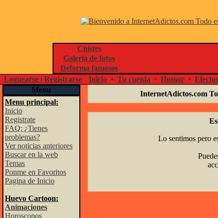
Chistes
Galeria de fotos
Deforma famosos
Loguearse | Registrarse
Inicio
·
Tu cuenta
·
Humor
·
Efecto
Menu
InternetAdictos.com To
Menu principal:
Inicio
Registrate
Es
FAQ: ¿Tienes
problemas?
Lo sentimos pero es
Ver noticias anteriores
Buscar en la web
Puedes
Temas
acc
Ponme en Favoritos
Pagina de Inicio
Huevo Cartoon:
Animaciones
Horoscopos