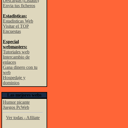
Descargas (Listado)
Envia tus ficheros
Estadisticas:
Estadisticas Web
Visitar el TOP
Encuestas
Especial
webmasters:
Tutoriales web
Intercambio de
enlaces
Gana dinero con tu
web
Hospedaje y
dominios
Las mejores webs
Humor picante
Juegos PcWeb
Ver todas - Afiliate