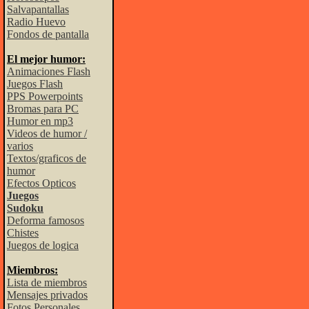
Salvapantallas
Radio Huevo
Fondos de pantalla
El mejor humor:
Animaciones Flash
Juegos Flash
PPS Powerpoints
Bromas para PC
Humor en mp3
Videos de humor /
varios
Textos/graficos de
humor
Efectos Opticos
Juegos
Sudoku
Deforma famosos
Chistes
Juegos de logica
Miembros:
Lista de miembros
Mensajes privados
Fotos Personales