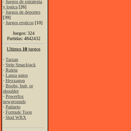
·
Juegos de estrategia
y logica
[26]
·
Juegos de deportes
[39]
·
Juegos eroticos
[10]
Juegos: 324
Partidas: 4842432
Ultimos
10
juegos
·
Tarzan
·
Strip Smackjack
·
Ruleta
·
Lanza gatos
·
Hexxagon
·
Boobs, butt, or
shoulder
·
Powerfox
newgrounds
·
Patineto
·
Formule Toon
·
Skid WRX