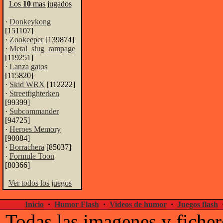
Los
10
mas jugados
·
Donkeykong
[151107]
·
Zookeeper
[139874]
·
Metal_slug_rampage
[119251]
·
Lanza gatos
[115820]
·
Skid WRX
[112222]
·
Streetfighterken
[99399]
·
Subcommander
[94725]
·
Heroes Memory
[90084]
·
Borrachera
[85037]
·
Formule Toon
[80366]
Ver todos los juegos
Inicio
·
Humor Flash
·
Videos de humor
·
Juegos flash
Todas las imagenes y ficher