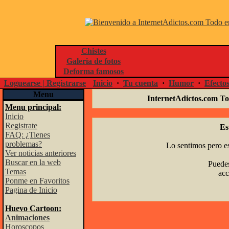
Chistes
Galeria de fotos
Deforma famosos
Loguearse | Registrarse
Inicio
·
Tu cuenta
·
Humor
·
Efecto
Menu
InternetAdictos.com To
Menu principal:
Inicio
Registrate
Es
FAQ: ¿Tienes
problemas?
Lo sentimos pero es
Ver noticias anteriores
Buscar en la web
Puedes
Temas
acc
Ponme en Favoritos
Pagina de Inicio
Huevo Cartoon:
Animaciones
Horoscopos