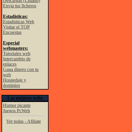
Descargas (Listado)
Envia tus ficheros
Estadisticas:
Estadisticas Web
Visitar el TOP
Encuestas
Especial
webmasters:
Tutoriales web
Intercambio de
enlaces
Gana dinero con tu
web
Hospedaje y
dominios
Las mejores webs
Humor picante
Juegos PcWeb
Ver todas - Afiliate