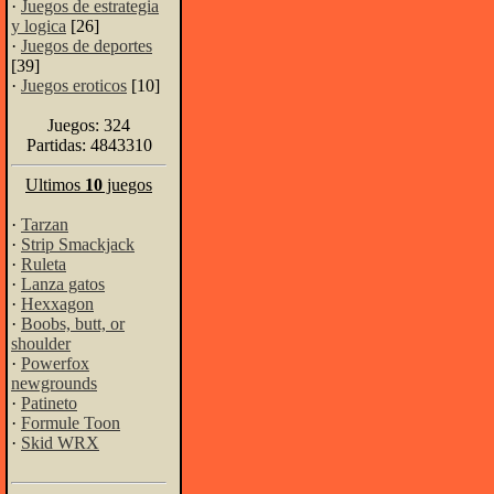
·
Juegos de estrategia
y logica
[26]
·
Juegos de deportes
[39]
·
Juegos eroticos
[10]
Juegos: 324
Partidas: 4843310
Ultimos
10
juegos
·
Tarzan
·
Strip Smackjack
·
Ruleta
·
Lanza gatos
·
Hexxagon
·
Boobs, butt, or
shoulder
·
Powerfox
newgrounds
·
Patineto
·
Formule Toon
·
Skid WRX