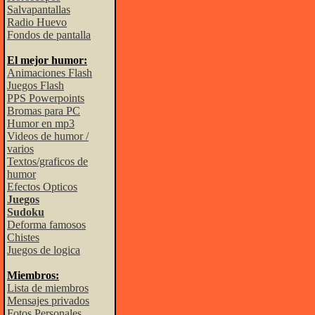
Salvapantallas
Radio Huevo
Fondos de pantalla
El mejor humor:
Animaciones Flash
Juegos Flash
PPS Powerpoints
Bromas para PC
Humor en mp3
Videos de humor /
varios
Textos/graficos de
humor
Efectos Opticos
Juegos
Sudoku
Deforma famosos
Chistes
Juegos de logica
Miembros:
Lista de miembros
Mensajes privados
Fotos Personales