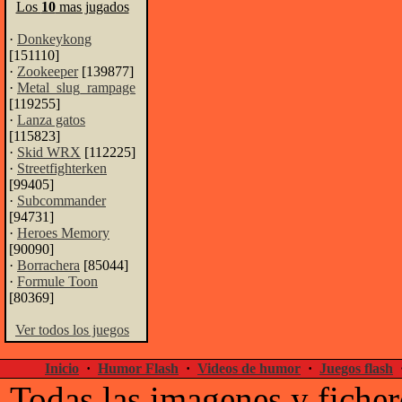
Los
10
mas jugados
·
Donkeykong
[151110]
·
Zookeeper
[139877]
·
Metal_slug_rampage
[119255]
·
Lanza gatos
[115823]
·
Skid WRX
[112225]
·
Streetfighterken
[99405]
·
Subcommander
[94731]
·
Heroes Memory
[90090]
·
Borrachera
[85044]
·
Formule Toon
[80369]
Ver todos los juegos
Inicio
·
Humor Flash
·
Videos de humor
·
Juegos flash
Todas las imagenes y ficher