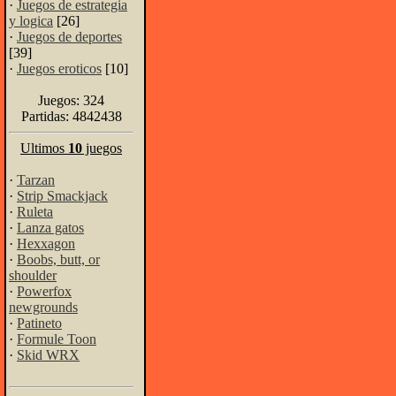
·
Juegos de estrategia
y logica
[26]
·
Juegos de deportes
[39]
·
Juegos eroticos
[10]
Juegos: 324
Partidas: 4842438
Ultimos
10
juegos
·
Tarzan
·
Strip Smackjack
·
Ruleta
·
Lanza gatos
·
Hexxagon
·
Boobs, butt, or
shoulder
·
Powerfox
newgrounds
·
Patineto
·
Formule Toon
·
Skid WRX