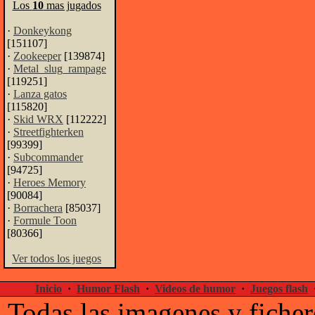
Los
10
mas jugados
·
Donkeykong
[151107]
·
Zookeeper
[139874]
·
Metal_slug_rampage
[119251]
·
Lanza gatos
[115820]
·
Skid WRX
[112222]
·
Streetfighterken
[99399]
·
Subcommander
[94725]
·
Heroes Memory
[90084]
·
Borrachera
[85037]
·
Formule Toon
[80366]
Ver todos los juegos
Inicio
·
Humor Flash
·
Videos de humor
·
Juegos flash
Todas las imagenes y ficher