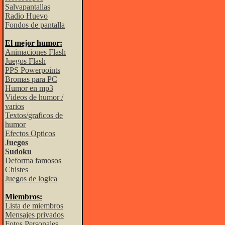
Salvapantallas
Radio Huevo
Fondos de pantalla
El mejor humor:
Animaciones Flash
Juegos Flash
PPS Powerpoints
Bromas para PC
Humor en mp3
Videos de humor /
varios
Textos/graficos de
humor
Efectos Opticos
Juegos
Sudoku
Deforma famosos
Chistes
Juegos de logica
Miembros:
Lista de miembros
Mensajes privados
Fotos Personales