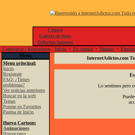
Chistes
Galeria de fotos
Deforma famosos
Loguearse | Registrarse
Inicio
·
Tu cuenta
·
Humor
·
Efecto
Menu
InternetAdictos.com To
Menu principal:
Inicio
Registrate
Es
FAQ: ¿Tienes
problemas?
Lo sentimos pero es
Ver noticias anteriores
Buscar en la web
Puedes
Temas
acc
Ponme en Favoritos
Pagina de Inicio
Huevo Cartoon:
Animaciones
Horoscopos