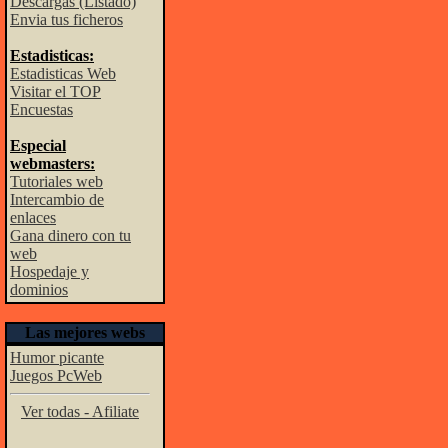
Descargas (Listado)
Envia tus ficheros
Estadisticas:
Estadisticas Web
Visitar el TOP
Encuestas
Especial
webmasters:
Tutoriales web
Intercambio de
enlaces
Gana dinero con tu
web
Hospedaje y
dominios
Las mejores webs
Humor picante
Juegos PcWeb
Ver todas - Afiliate