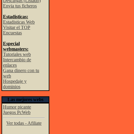
Descargas (Listado)
Envia tus ficheros
Estadisticas:
Estadisticas Web
Visitar el TOP
Encuestas
Especial
webmasters:
Tutoriales web
Intercambio de
enlaces
Gana dinero con tu
web
Hospedaje y
dominios
Las mejores webs
Humor picante
Juegos PcWeb
Ver todas - Afiliate