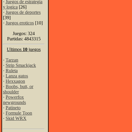
·
Juegos de estrategia
y logica
[26]
·
Juegos de deportes
[39]
·
Juegos eroticos
[10]
Juegos: 324
Partidas: 4843315
Ultimos
10
juegos
·
Tarzan
·
Strip Smackjack
·
Ruleta
·
Lanza gatos
·
Hexxagon
·
Boobs, butt, or
shoulder
·
Powerfox
newgrounds
·
Patineto
·
Formule Toon
·
Skid WRX