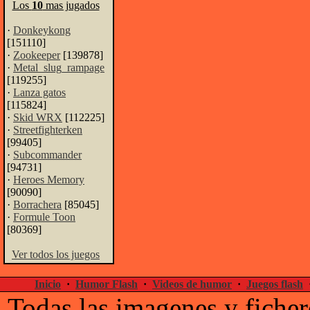
Los
10
mas jugados
·
Donkeykong
[151110]
·
Zookeeper
[139878]
·
Metal_slug_rampage
[119255]
·
Lanza gatos
[115824]
·
Skid WRX
[112225]
·
Streetfighterken
[99405]
·
Subcommander
[94731]
·
Heroes Memory
[90090]
·
Borrachera
[85045]
·
Formule Toon
[80369]
Ver todos los juegos
Inicio
·
Humor Flash
·
Videos de humor
·
Juegos flash
Todas las imagenes y ficher