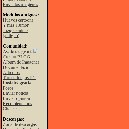
Envia tus imagenes
Modulos antiguos:
Huevos cartoons
Y mas Humor
Juegos online
(antiguo)
Comunidad:
Avatares gratis
Crea tu BLOG
Album de Imagenes
Documentacion
Articulos
Trucos Juegos PC
Postales gratis
Foros
Enviar noticia
Enviar opinion
Recomiendanos
Chatear
Descargas:
Zona de descargas