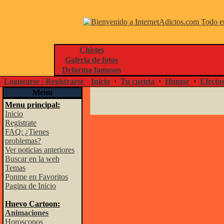
Chistes
Galeria de fotos
Deforma famosos
Loguearse | Registrarse
Inicio
·
Tu cuenta
·
Humor
·
Efecto
Menu
Menu principal:
Inicio
Registrate
FAQ: ¿Tienes
problemas?
Ver noticias anteriores
Buscar en la web
Temas
Ponme en Favoritos
Pagina de Inicio
Huevo Cartoon:
Animaciones
Horoscopos