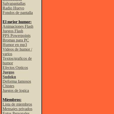
Salvapantallas
Radio Huevo
Fondos de pantalla
El mejor humor:
Animaciones Flash
Juegos Flash
PPS Powerpoints
Bromas para PC
Humor en mp3
Videos de humor /
varios
Textos/graficos de
humor
Efectos Opticos
Juegos
Sudoku
Deforma famosos
Chistes
Juegos de logica
Miembros:
Lista de miembros
Mensajes privados
Fotos Personales