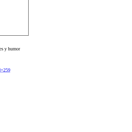
tes y humor
d=259