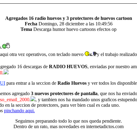
Agregados 16 radio huevos y 3 protectores de huevos cartoon
Fecha
Domingo, 28 diciembre a las 10:49:56
Tema
Descarga humor huevo cartoons efectos op
.
aqui otra vez operativos, con teclado nuevo
y el trabajo realizado
gregado 16 descargas de
RADIO HUEVOS
, enviadas por nuestro am
ll
.
UI
para entrar a la seccion de
Radio Huevos
y ver todos los disponible
hemos agregado
3 nuevos protectores de pantalla
, que nos ha enviado
nso_email_2000
.
, y tambien nos ha mandado unos graficos estupendo
o en la seccion de protectores, para ver bien cual es cada uno.
os
pinchando aqui.
Seguimos preparando todo lo que nos queda pendiente.
Dentro de un rato, mas novedades en internetadictos.com