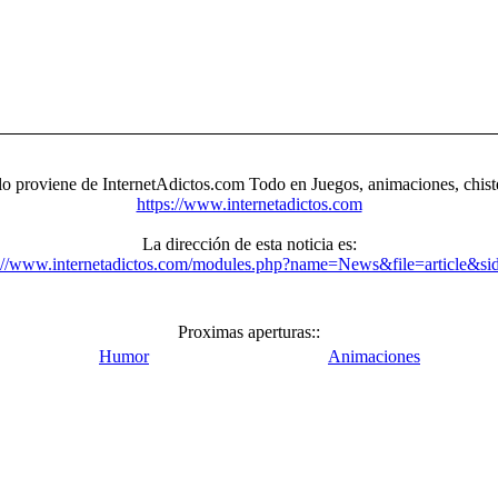
ulo proviene de InternetAdictos.com Todo en Juegos, animaciones, chis
https://www.internetadictos.com
La dirección de esta noticia es:
s://www.internetadictos.com/modules.php?name=News&file=article&si
Proximas aperturas::
Humor
Animaciones