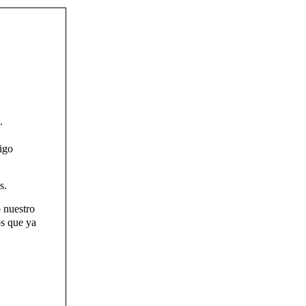
.
igo
s.
 nuestro
s que ya