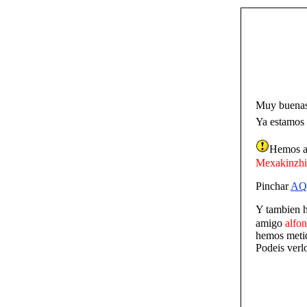
Muy buenas
Ya estamos 
Hemos a
Mexakinzhi
Pinchar
AQ
Y tambien 
amigo
alfo
hemos metid
Podeis verl