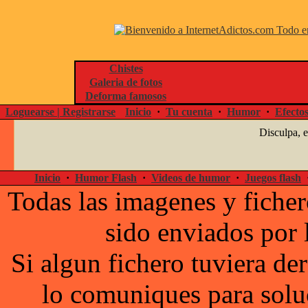
Chistes
Galeria de fotos
Deforma famosos
Loguearse | Registrarse
Inicio
·
Tu cuenta
·
Humor
·
Efecto
Disculpa, 
Inicio
·
Humor Flash
·
Videos de humor
·
Juegos flash
Todas las imagenes y ficher
sido enviados por 
Si algun fichero tuviera d
lo comuniques para solu