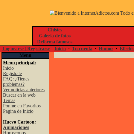
Chistes
Galeria de fotos
Deforma famosos
Loguearse | Registrarse
Inicio
·
Tu cuenta
·
Humor
·
Efecto
Menu
Menu principal:
Inicio
Registrate
FAQ: ¿Tienes
problemas?
Ver noticias anteriores
Buscar en la web
Temas
Ponme en Favoritos
Pagina de Inicio
Huevo Cartoon:
Animaciones
Horoscopos