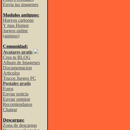
Envia tus imagenes
Modulos antiguos:
Huevos cartoons
Y mas Humor
Juegos online
(antiguo)
Comunidad:
Avatares gratis
Crea tu BLOG
Album de Imagenes
Documentacion
Articulos
Trucos Juegos PC
Postales gratis
Foros
Enviar noticia
Enviar opinion
Recomiendanos
Chatear
Descargas:
Zona de descargas