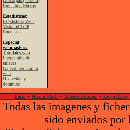
Descargas (Listado)
Envia tus ficheros
Estadisticas:
Estadisticas Web
Visitar el TOP
Encuestas
Especial
webmasters:
Tutoriales web
Intercambio de
enlaces
Gana dinero con tu
web
Hospedaje y
dominios
Inicio
·
Humor Flash
·
Videos de humor
·
Juegos flash
Todas las imagenes y ficher
sido enviados por 