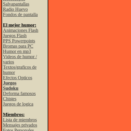
Salvapantallas
Radio Huevo
Fondos de pantalla
El mejor humor:
Animaciones Flash
Juegos Flash
PPS Powerpoints
Bromas para PC
Humor en mp3
Videos de humor /
varios
Textos/graficos de
humor
Efectos Opticos
Juegos
Sudoku
Deforma famosos
Chistes
Juegos de logica
Miembros:
Lista de miembros
Mensajes privados
Fotos Personales