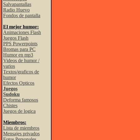
Salvapantallas
Radio Huevo
Fondos de pantalla
El mejor humor:
Animaciones Flash
Juegos Flash
PPS Powerpoints
Bromas para PC
Humor en mp3
Videos de humor /
varios
Textos/graficos de
humor
Efectos Opticos
Juegos
Sudoku
Deforma famosos
Chistes
Juegos de logica
Miembros:
Lista de miembros
Mensajes privados
Fotos Personales