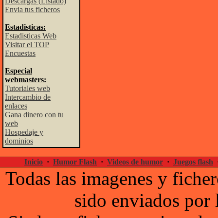
Descargas (Listado)
Envia tus ficheros
Estadisticas:
Estadisticas Web
Visitar el TOP
Encuestas
Especial
webmasters:
Tutoriales web
Intercambio de
enlaces
Gana dinero con tu
web
Hospedaje y
dominios
Inicio
·
Humor Flash
·
Videos de humor
·
Juegos flash
Todas las imagenes y ficher
sido enviados por 