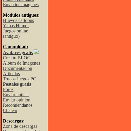
Envia tus imagenes
Modulos antiguos:
Huevos cartoons
Y mas Humor
Juegos online
(antiguo)
Comunidad:
Avatares gratis
Crea tu BLOG
Album de Imagenes
Documentacion
Articulos
Trucos Juegos PC
Postales gratis
Foros
Enviar noticia
Enviar opinion
Recomiendanos
Chatear
Descargas:
Zona de descargas