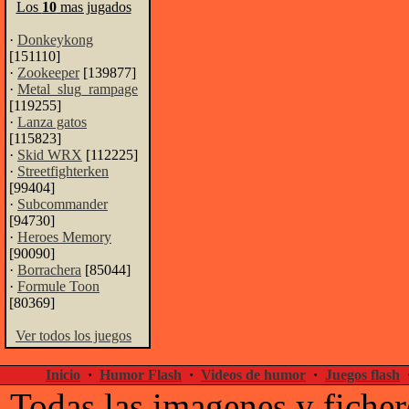
Los
10
mas jugados
·
Donkeykong
[151110]
·
Zookeeper
[139877]
·
Metal_slug_rampage
[119255]
·
Lanza gatos
[115823]
·
Skid WRX
[112225]
·
Streetfighterken
[99404]
·
Subcommander
[94730]
·
Heroes Memory
[90090]
·
Borrachera
[85044]
·
Formule Toon
[80369]
Ver todos los juegos
Inicio
·
Humor Flash
·
Videos de humor
·
Juegos flash
Todas las imagenes y ficher