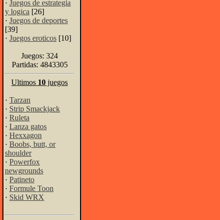
·
Juegos de estrategia
y logica
[26]
·
Juegos de deportes
[39]
·
Juegos eroticos
[10]
Juegos: 324
Partidas: 4843305
Ultimos
10
juegos
·
Tarzan
·
Strip Smackjack
·
Ruleta
·
Lanza gatos
·
Hexxagon
·
Boobs, butt, or
shoulder
·
Powerfox
newgrounds
·
Patineto
·
Formule Toon
·
Skid WRX