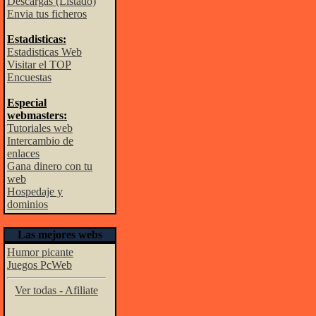
Descargas (Listado)
Envia tus ficheros
Estadisticas:
Estadisticas Web
Visitar el TOP
Encuestas
Especial
webmasters:
Tutoriales web
Intercambio de
enlaces
Gana dinero con tu
web
Hospedaje y
dominios
Las mejores webs
Humor picante
Juegos PcWeb
Ver todas - Afiliate