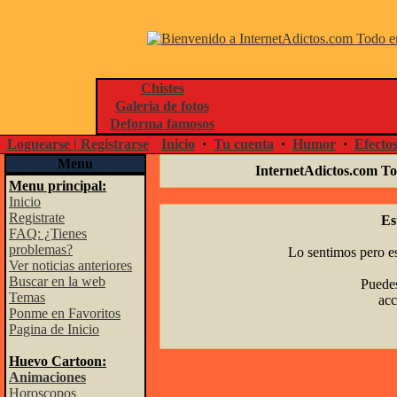
Chistes
Galeria de fotos
Deforma famosos
Loguearse | Registrarse
Inicio
·
Tu cuenta
·
Humor
·
Efecto
Menu
InternetAdictos.com To
Menu principal:
Inicio
Registrate
Es
FAQ: ¿Tienes
problemas?
Lo sentimos pero es
Ver noticias anteriores
Buscar en la web
Puedes
Temas
acc
Ponme en Favoritos
Pagina de Inicio
Huevo Cartoon:
Animaciones
Horoscopos