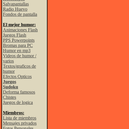
Salvapantallas
Radio Huevo
Fondos de pantalla
El mejor humor:
Animaciones Flash
Juegos Flash
PPS Powerpoints
Bromas para PC
Humor en mp3
Videos de humor /
varios
Textos/graficos de
humor
Efectos Opticos
Juegos
Sudoku
Deforma famosos
Chistes
Juegos de logica
Miembros:
Lista de miembros
Mensajes privados
Fotos Personales