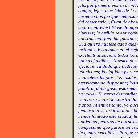
feliz por primera vez en mi v
campo, lejos, muy lejos de la 
hermoso bosque que embalsama
del cementerio. ¡Cuan deleitos
cuatros paredes! El viento jug
cipreses; la ardilla se entrega
nuestros cuerpos; los gusanos y
Cualquiera hubiese dado diez 
instantes. Estábamos en el me
excelente situación: todos los
buenas familias... Nuestra post
efecto, el cuidado que dedicab
relucientes; las lapidas y cruce
mausoleos limpios; los rosales
artísticamente dispuestos; los
palabra, daba gusto estar mue
no volver. Nuestros descendien
venturosa mansión construida 
manos. Mientras tanto, yo due
penetran a su arbitrio todas la
hemos fundado esta ciudad, la
opulentos pedazos de nuestras
camposanto que parece un este
de gentes extrañas... Porque n