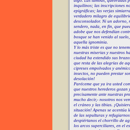
digo. Las tumbas, quebradas po
inquilinos; las inscripciones n
epigráficas; las verjas simiarr
verdadero milagro de equilibri
desconsolador. Ni un adorno, n
sendero, nada, en fin, que pued
adobe que nos defendían contra
bosque se han venido al suelo,
aquella ignominia.
Y lo más triste es que no tene
nuestras miserias y nuestros h
ciudad ha extendido sus brazo
que resta de las alegrías de a
cipreses empolvados y anémic
insectos, no pueden prestar s
desolación!
Paréceme que ya ira usted com
que nuestros herederos gozan y 
precisamente ante nuestras pro
mucho decir,- nosotros nos ve
el cráneo y las tibias. ¡Quisie
situación! Apenas se acentúa l
de las sepulturas y refugiarnos 
despiértanos el chorrillo de 
los arcos superciliares, en el 