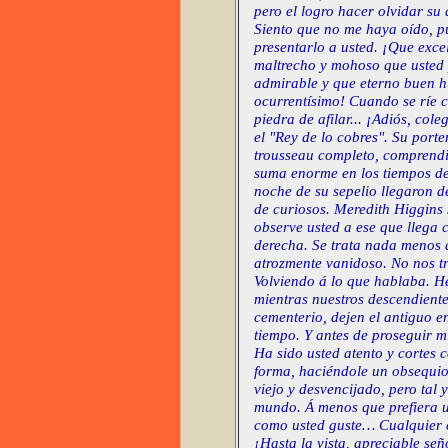
pero el logro hacer olvidar su 
Siento que no me haya oído, p
presentarlo a usted. ¡Que exce
maltrecho y mohoso que usted 
admirable y que eterno buen h
ocurrentísimo! Cuando se ríe c
piedra de afilar... ¡Adiós, cole
el "Rey de lo cobres". Su porte
trousseau completo, comprendi
suma enorme en los tiempos de
noche de su sepelio llegaron d
de curiosos. Meredith Higgins s
observe usted a ese que llega 
derecha. Se trata nada menos 
atrozmente vanidoso. No nos tr
Volviendo á lo que hablaba. H
mientras nuestros descendient
cementerio, dejen el antiguo e
tiempo. Y antes de proseguir m
Ha sido usted atento y cortes
forma, haciéndole un obsequio.
viejo y desvencijado, pero tal 
mundo. Á menos que prefiera 
como usted guste… Cualquier 
¡Hasta la vista, apreciable se