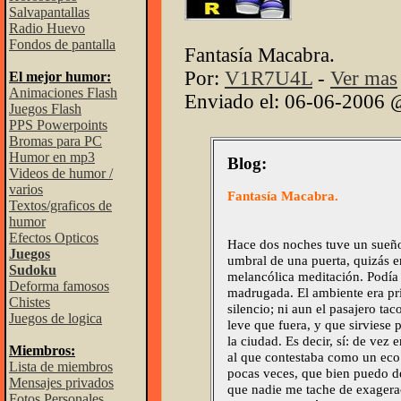
Salvapantallas
Radio Huevo
Fondos de pantalla
Fantasía Macabra.
Por:
V1R7U4L
-
Ver mas
El mejor humor:
Animaciones Flash
Enviado el: 06-06-2006 
Juegos Flash
PPS Powerpoints
Bromas para PC
Humor en mp3
Blog:
Videos de humor /
varios
Fantasía Macabra.
Textos/graficos de
humor
Efectos Opticos
Hace dos noches tuve un sueño 
Juegos
umbral de una puerta, quizás 
Sudoku
melancólica meditación. Podía 
Deforma famosos
madrugada. El ambiente era pr
Chistes
silencio; ni aun el pasajero ta
Juegos de logica
leve que fuera, y que sirviese 
la ciudad. Es decir, sí: de vez 
Miembros:
al que contestaba como un eco l
Lista de miembros
pocas veces, que bien puedo de
Mensajes privados
que nadie me tache de exagera
Fotos Personales