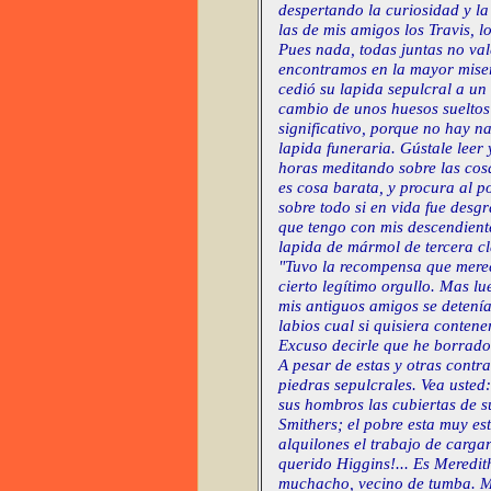
despertando la curiosidad y l
las de mis amigos los Travis, lo
Pues nada, todas juntas no val
encontramos en la mayor miser
cedió su lapida sepulcral a un
cambio de unos huesos sueltos 
significativo, porque no hay n
lapida funeraria. Gústale leer 
horas meditando sobre las cosas
es cosa barata, y procura al p
sobre todo si en vida fue desgr
que tengo con mis descendiente
lapida de mármol de tercera cl
"Tuvo la recompensa que merecí
cierto legítimo orgullo. Mas l
mis antiguos amigos se detení
labios cual si quisiera contener
Excuso decirle que he borrado 
A pesar de estas y otras cont
piedras sepulcrales. Vea usted:
sus hombros las cubiertas de s
Smithers; el pobre esta muy e
alquilones el trabajo de cargar
querido Higgins!... Es Meredi
muchacho, vecino de tumba. Mu