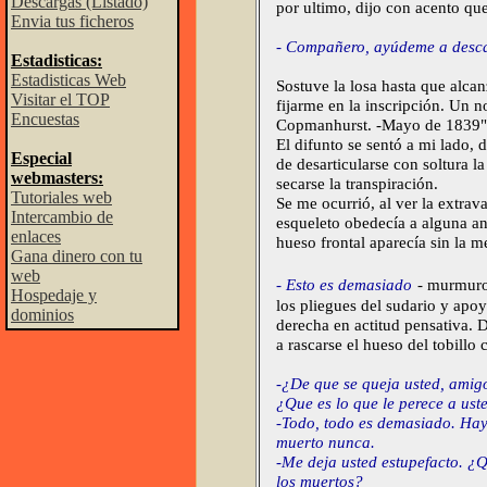
Descargas (Listado)
por ultimo, dijo con acento qu
Envia tus ficheros
-
Compañero, ayúdeme a descar
Estadisticas:
Estadisticas Web
Sostuve la losa hasta que alcan
Visitar el TOP
fijarme en la inscripción. Un 
Encuestas
Copmanhurst. -Mayo de 1839". 
El difunto se sentó a mi lado,
Especial
de desarticularse con soltura la
webmasters:
secarse la transpiración.
Tutoriales web
Se me ocurrió, al ver la extra
Intercambio de
esqueleto obedecía a alguna an
enlaces
hueso frontal aparecía sin la m
Gana dinero con tu
web
-
Esto es demasiado
- murmuro
Hospedaje y
los pliegues del sudario y apo
dominios
derecha en actitud pensativa. 
a rascarse el hueso del tobillo
-¿De que se queja usted, amig
¿Que es lo que le perece a us
-Todo, todo es demasiado. Hay
muerto nunca.
-Me deja usted estupefacto. ¿Q
los muertos?