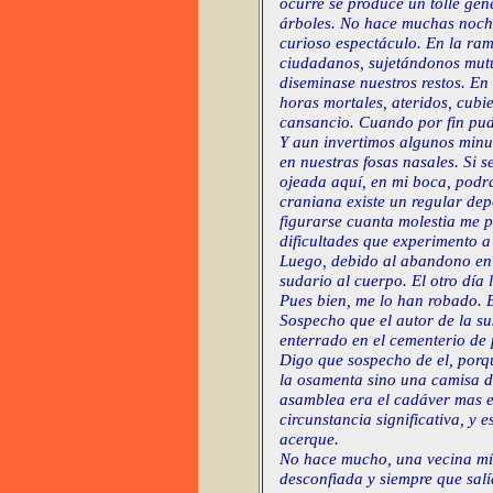
ocurre se produce un tolle gen
árboles. No hace muchas noche
curioso espectáculo. En la ra
ciudadanos, sujetándonos mut
diseminase nuestros restos. E
horas mortales, ateridos, cub
cansancio. Cuando por fin pudi
Y aun invertimos algunos minut
en nuestras fosas nasales. Si 
ojeada aquí, en mi boca, podr
craniana existe un regular dep
figurarse cuanta molestia me p
dificultades que experimento a
Luego, debido al abandono en q
sudario al cuerpo. El otro día
Pues bien, me lo han robado. 
Sospecho que el autor de la su
enterrado en el cementerio de 
Digo que sospecho de el, porqu
la osamenta sino una camisa de
asamblea era el cadáver mas e
circunstancia significativa, y
acerque.
No hace mucho, una vecina mí
desconfiada y siempre que salí