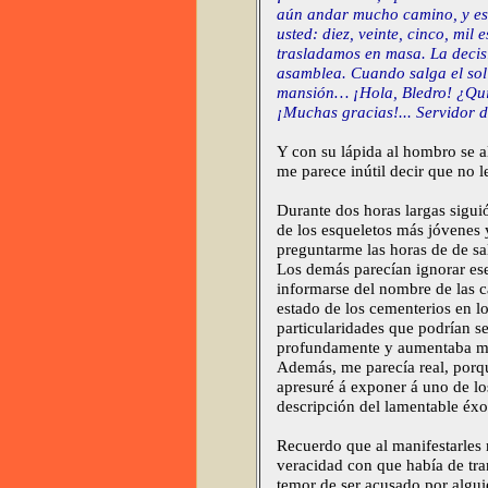
aún andar mucho camino, y es 
usted: diez, veinte, cinco, mi
trasladamos en masa. La decis
asamblea. Cuando salga el sol
mansión… ¡Hola, Bledro! ¿Quie
¡Muchas gracias!... Servidor d
Y con su lápida al hombro se al
me parece inútil decir que no l
Durante dos horas largas sigui
de los esqueletos más jóvenes 
preguntarme las horas de de sal
Los demás parecían ignorar es
informarse del nombre de las cal
estado de los cementerios en l
particularidades que podrían se
profundamente y aumentaba mis
Además, me parecía real, porq
apresuré á exponer á uno de los
descripción del lamentable éx
Recuerdo que al manifestarles
veracidad con que había de tran
temor de ser acusado por algui