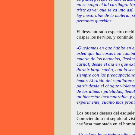
no se caiga el tal cartílago. 
triste es ver que se va uno así
ley inexorable de la materia, s
personas queridas...
El desventurado espectro rech
crispar los nervios, y continúo
-Quedamos en que habito en es
usted que las cosas han cambi
muerte de los negocios, lleván
carnal; desde el día en que ext
dormir largo sueño, con la se
siempre con las preocupaciones,
temor. El ruido del sepulturer
partir desde el choque violent
de las ultimas paletadas, llena
un bienestar incomparable, y 
experimente, cuanto mas pront
Los buenos deseos del esquele
Conociéndolo mi sepulcral visi
cariñosa manotada en el hombr
-Si; señor; hace treinta años q