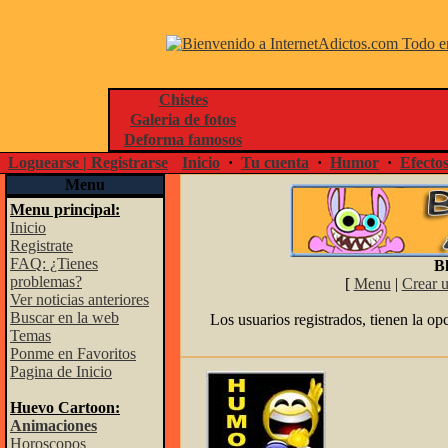
Chistes
Galeria de fotos
Deforma famosos
Loguearse | Registrarse
Inicio
·
Tu cuenta
·
Humor
·
Efecto
Menu
Menu principal:
Inicio
Registrate
FAQ: ¿Tienes
Bl
problemas?
[
Menu
|
Crear 
Ver noticias anteriores
Buscar en la web
Los usuarios registrados, tienen la op
Temas
Ponme en Favoritos
Pagina de Inicio
Huevo Cartoon:
Animaciones
Horoscopos