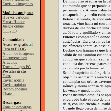
De improviso oí sonar en la ca
Envia tus imagenes
enamorado que se preparaba a d
pensamientos. Apenas había tr
Modulos antiguos:
encapuchado y medio cubierto p
Huevos cartoons
flotaban al viento, dejando ent
Y mas Humor
torácica, vino hacia mí con an
Juegos online
dudosa de una noche sin luna. 
(antiguo)
ataúd roto y apolillado y en l
Entonces comprendí de donde p
Comunidad:
castañuelas. Era el crujir de la
Avatares gratis
los húmeros contra las descubier
Crea tu BLOG
Declaro con franqueza que la 
Album de Imagenes
salido de mi asombro cuando s
Documentacion
conocí en que volvían a sonar 
Articulos
conducía dos terceras partes de
Trucos Juegos PC
carcomida por la humedad.
Postales gratis
Sentí el capricho de dirigirle l
Foros
objeto de asomar mis miradas p
Enviar noticia
contemplar sus orbitas cavernosa
Enviar opinion
irónica y eterna sonrisa de aqu
Recomiendanos
las venas y quede mudo.
Chatear
Pocos instantes después se apr
encorvado bajo el peso de una 
Descargas:
de si, con una cuerda, el ataú
Zona de descargas
Cuando llego cerca de mí se d