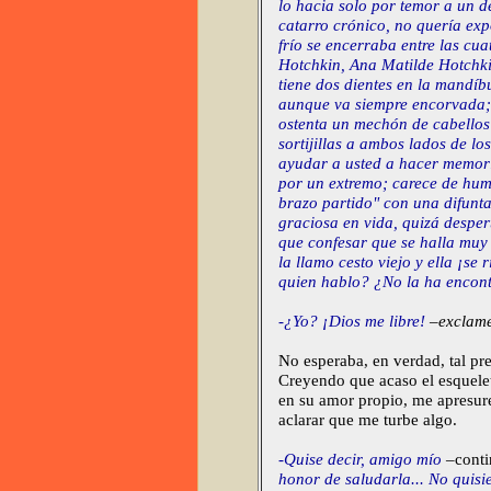
lo hacia solo por temor a un 
catarro crónico, no quería exp
frío se encerraba entre las cuat
Hotchkin, Ana Matilde Hotchkin
tiene dos dientes en la mandíbul
aunque va siempre encorvada; l
ostenta un mechón de cabellos 
sortijillas a ambos lados de lo
ayudar a usted a hacer memoria
por un extremo; carece de hum
brazo partido" con una difunta
graciosa en vida, quizá despe
que confesar que se halla muy 
la llamo cesto viejo y ella ¡se
quien hablo? ¿No la ha encont
-¿Yo? ¡Dios me libre!
–exclame
No esperaba, en verdad, tal pre
Creyendo que acaso el esquele
en su amor propio, me apresure
aclarar que me turbe algo.
-Quise decir, amigo mío
–conti
honor de saludarla... No quisi