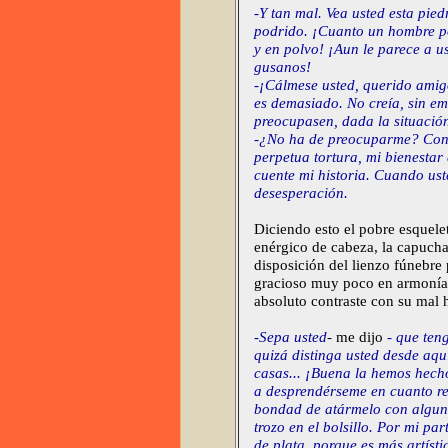
-Y tan mal. Vea usted esta pie
podrido. ¡Cuanto un hombre po
y en polvo! ¡Aun le parece a u
gusanos!
-¡Cálmese usted, querido amig
es demasiado. No creía, sin em
preocupasen, dada la situació
-¿No ha de preocuparme? Cons
perpetua tortura, mi bienestar
cuente mi historia. Cuando us
desesperación.
Diciendo esto el pobre esquele
enérgico de cabeza, la capucha 
disposición del lienzo fúnebre p
gracioso muy poco en armonía 
absoluto contraste con su mal 
-Sepa usted
-
me dijo
- que ten
quizá distinga usted desde aq
casas... ¡Buena la hemos hecho
a desprendérseme en cuanto rea
bondad de atármelo con alguna
trozo en el bolsillo. Por mi par
de plata, porque es más artísti