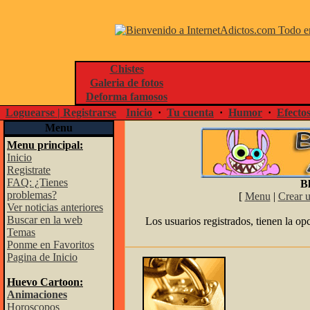
Chistes
Galeria de fotos
Deforma famosos
Loguearse | Registrarse
Inicio
·
Tu cuenta
·
Humor
·
Efecto
Menu
Menu principal:
Inicio
Registrate
FAQ: ¿Tienes
Bl
problemas?
[
Menu
|
Crear 
Ver noticias anteriores
Buscar en la web
Los usuarios registrados, tienen la op
Temas
Ponme en Favoritos
Pagina de Inicio
Huevo Cartoon:
Animaciones
Horoscopos