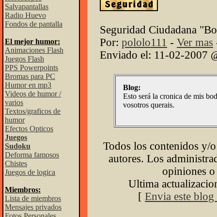
Salvapantallas
Radio Huevo
Fondos de pantalla
Seguridad Ciudadana "Bod
Por:
pololo111
-
Ver mas
El mejor humor:
Animaciones Flash
Enviado el: 11-02-2007 
Juegos Flash
PPS Powerpoints
Bromas para PC
Humor en mp3
Blog:
Videos de humor /
Esto será la cronica de mis bod
varios
vosotros querais.
Textos/graficos de
humor
Efectos Opticos
Juegos
Todos los contenidos y/o
Sudoku
Deforma famosos
autores. Los administrad
Chistes
opiniones o 
Juegos de logica
Ultima actualizaci
Miembros:
[
Envia este blog
Lista de miembros
Mensajes privados
Fotos Personales