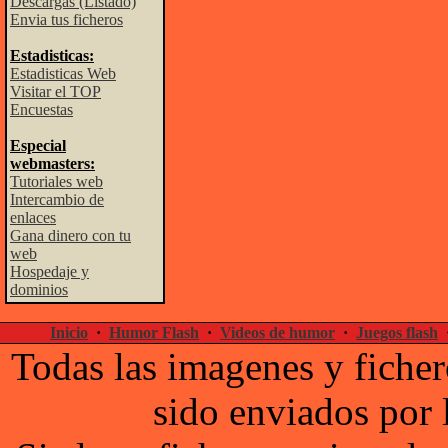
Descargas (Listado)
Envia tus ficheros
Estadisticas:
Estadisticas Web
Visitar el TOP
Encuestas
Especial
webmasters:
Tutoriales web
Intercambio de
enlaces
Gana dinero con tu
web
Hospedaje y
dominios
Inicio
·
Humor Flash
·
Videos de humor
·
Juegos flash
Todas las imagenes y ficher
sido enviados por 