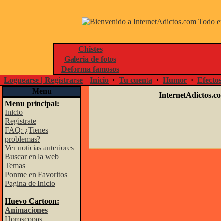
Chistes
Galeria de fotos
Deforma famosos
Loguearse | Registrarse
Inicio
·
Tu cuenta
·
Humor
·
Efecto
Menu
InternetAdictos.c
Menu principal:
Inicio
Registrate
FAQ: ¿Tienes
problemas?
Ver noticias anteriores
Buscar en la web
Temas
Ponme en Favoritos
Pagina de Inicio
Huevo Cartoon:
Animaciones
Horoscopos