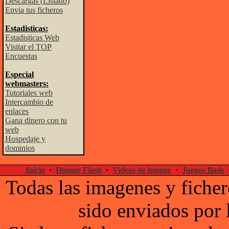
Descargas (Listado)
Envia tus ficheros
Estadisticas:
Estadisticas Web
Visitar el TOP
Encuestas
Especial
webmasters:
Tutoriales web
Intercambio de
enlaces
Gana dinero con tu
web
Hospedaje y
dominios
Inicio
·
Humor Flash
·
Videos de humor
·
Juegos flash
Todas las imagenes y ficher
sido enviados por 