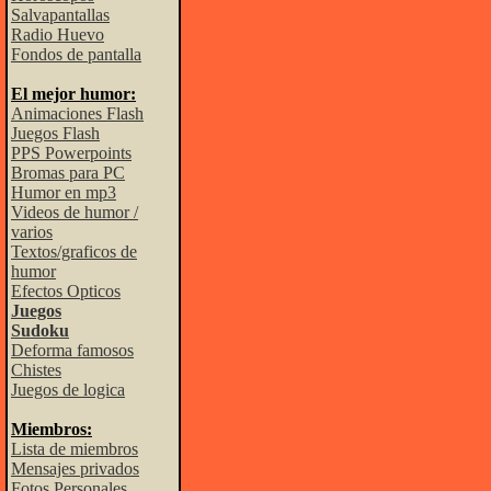
Salvapantallas
Radio Huevo
Fondos de pantalla
El mejor humor:
Animaciones Flash
Juegos Flash
PPS Powerpoints
Bromas para PC
Humor en mp3
Videos de humor /
varios
Textos/graficos de
humor
Efectos Opticos
Juegos
Sudoku
Deforma famosos
Chistes
Juegos de logica
Miembros:
Lista de miembros
Mensajes privados
Fotos Personales