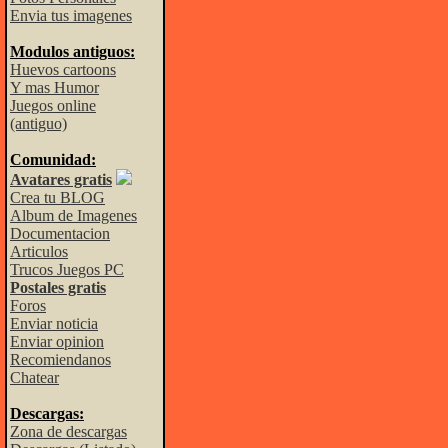
Envia tus imagenes
Modulos antiguos:
Huevos cartoons
Y mas Humor
Juegos online
(antiguo)
Comunidad:
Avatares gratis
Crea tu BLOG
Album de Imagenes
Documentacion
Articulos
Trucos Juegos PC
Postales gratis
Foros
Enviar noticia
Enviar opinion
Recomiendanos
Chatear
Descargas:
Zona de descargas