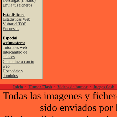
Descargas (Listado)
Envia tus ficheros
Estadisticas:
Estadisticas Web
Visitar el TOP
Encuestas
Especial
webmasters:
Tutoriales web
Intercambio de
enlaces
Gana dinero con tu
web
Hospedaje y
dominios
Inicio
·
Humor Flash
·
Videos de humor
·
Juegos flash
Todas las imagenes y ficher
sido enviados por 