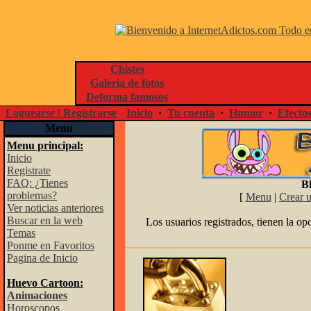
Chistes
Galeria de fotos
Deforma famosos
Loguearse | Registrarse
Inicio
·
Tu cuenta
·
Humor
·
Efecto
Menu
Menu principal:
Inicio
Registrate
FAQ: ¿Tienes
Bl
problemas?
[
Menu
|
Crear 
Ver noticias anteriores
Buscar en la web
Los usuarios registrados, tienen la op
Temas
Ponme en Favoritos
Pagina de Inicio
Huevo Cartoon:
Animaciones
Horoscopos