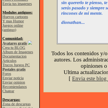
sin quererlo te pienso, t
Envia tus imagenes
serás pasado y siempre s
Modulos antiguos:
rincones de mi mente.
Huevos cartoons
Y mas Humor
dionathan...
Juegos online
(antiguo)
Comunidad:
Avatares gratis
Crea tu BLOG
Album de Imagenes
Todos los contenidos y/o
Documentacion
autores. Los administrad
Articulos
Trucos Juegos PC
opiniones o 
Postales gratis
Ultima actualizaci
Foros
[
Envia este blog
Enviar noticia
Enviar opinion
Recomiendanos
Chatear
Descargas:
Zona de descargas