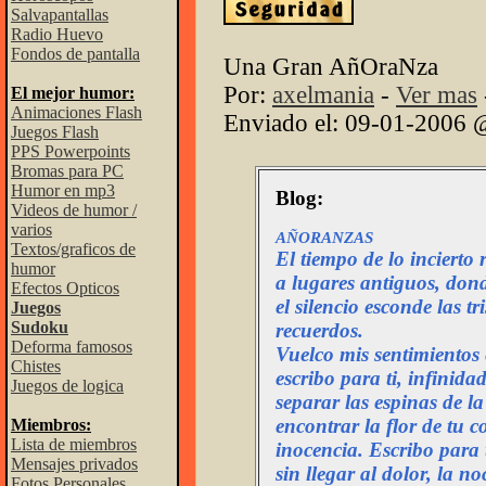
Salvapantallas
Radio Huevo
Fondos de pantalla
Una Gran AñOraNza
Por:
axelmania
-
Ver mas
El mejor humor:
Animaciones Flash
Enviado el: 09-01-2006 
Juegos Flash
PPS Powerpoints
Bromas para PC
Humor en mp3
Blog:
Videos de humor /
varios
AÑORANZAS
Textos/graficos de
El tiempo de lo incierto
humor
a lugares antiguos, dond
Efectos Opticos
el silencio esconde las tr
Juegos
Sudoku
recuerdos.
Deforma famosos
Vuelco mis sentimientos e
Chistes
escribo para ti, infinid
Juegos de logica
separar las espinas de l
encontrar la flor de tu c
Miembros:
Lista de miembros
inocencia. Escribo para t
Mensajes privados
sin llegar al dolor, la no
Fotos Personales