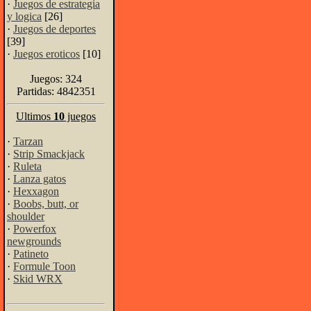
·
Juegos de estrategia
y logica
[26]
·
Juegos de deportes
[39]
·
Juegos eroticos
[10]
Juegos: 324
Partidas: 4842351
Ultimos
10
juegos
·
Tarzan
·
Strip Smackjack
·
Ruleta
·
Lanza gatos
·
Hexxagon
·
Boobs, butt, or
shoulder
·
Powerfox
newgrounds
·
Patineto
·
Formule Toon
·
Skid WRX