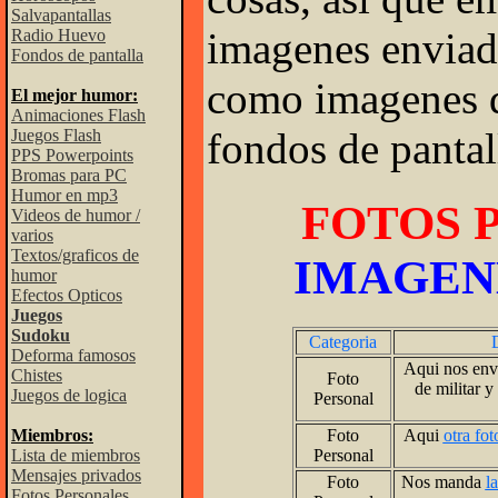
Salvapantallas
imagenes enviada
Radio Huevo
Fondos de pantalla
como imagenes 
El mejor humor:
Animaciones Flash
fondos de pantal
Juegos Flash
PPS Powerpoints
Bromas para PC
Humor en mp3
FOTOS 
Videos de humor /
varios
Textos/graficos de
IMAGEN
humor
Efectos Opticos
Juegos
Sudoku
Categoria
Deforma famosos
Aqui nos en
Chistes
Foto
de militar y
Juegos de logica
Personal
Foto
Aqui
otra fot
Miembros:
Personal
Lista de miembros
Mensajes privados
Foto
Nos manda
la
Fotos Personales