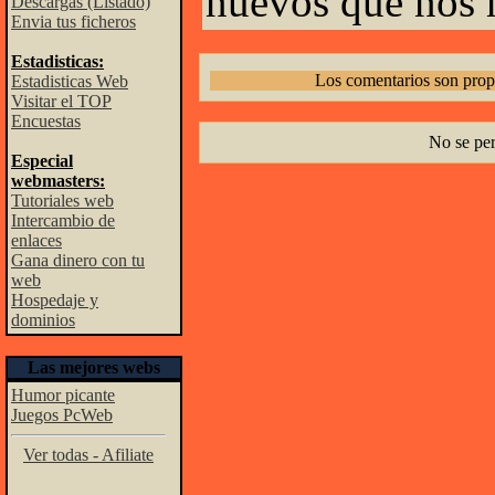
nuevos que nos 
Descargas (Listado)
Envia tus ficheros
Estadisticas:
Los comentarios son prop
Estadisticas Web
Visitar el TOP
Encuestas
No se pe
Especial
webmasters:
Tutoriales web
Intercambio de
enlaces
Gana dinero con tu
web
Hospedaje y
dominios
Las mejores webs
Humor picante
Juegos PcWeb
Ver todas - Afiliate