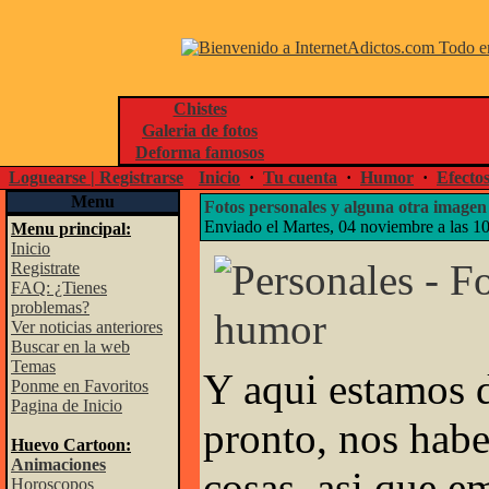
Chistes
Galeria de fotos
Deforma famosos
Loguearse | Registrarse
Inicio
·
Tu cuenta
·
Humor
·
Efecto
Menu
Fotos personales y alguna otra image
Enviado el Martes, 04 noviembre a las 1
Menu principal:
Inicio
Registrate
FAQ: ¿Tienes
problemas?
Ver noticias anteriores
Buscar en la web
Temas
Y aqui estamos 
Ponme en Favoritos
Pagina de Inicio
pronto, nos hab
Huevo Cartoon:
Animaciones
cosas, asi que e
Horoscopos