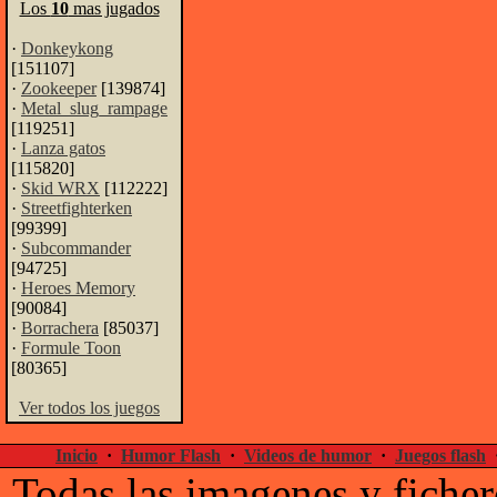
Los
10
mas jugados
·
Donkeykong
[151107]
·
Zookeeper
[139874]
·
Metal_slug_rampage
[119251]
·
Lanza gatos
[115820]
·
Skid WRX
[112222]
·
Streetfighterken
[99399]
·
Subcommander
[94725]
·
Heroes Memory
[90084]
·
Borrachera
[85037]
·
Formule Toon
[80365]
Ver todos los juegos
Inicio
·
Humor Flash
·
Videos de humor
·
Juegos flash
Todas las imagenes y ficher