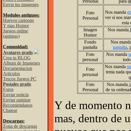
Personal
para q
Envia tus imagenes
Nos manda
ot
Foto
Modulos antiguos:
ver si nos ma
Personal
Huevos cartoons
esta
Y mas Humor
Imagen
Nos manda
Juegos online
Humor
(antiguo)
Fondo
Nos mand
Comunidad:
pantalla
pantalla
, 
Avatares gratis
Foto
Nos manda
s
Crea tu BLOG
personal
todo
Album de Imagenes
Nos manda
su
Documentacion
Foto
tenia nada qu
Articulos
personal
q
Trucos Juegos PC
Postales gratis
Foto
Nos manda
s
Foros
Personal
de su ordenad
Enviar noticia
Enviar opinion
Y de momento n
Recomiendanos
Chatear
mas, dentro de u
Descargas:
Zona de descargas