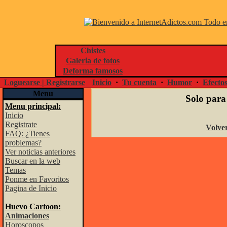
Chistes
Galeria de fotos
Deforma famosos
Loguearse | Registrarse
Inicio
·
Tu cuenta
·
Humor
·
Efecto
Menu
Solo para
Menu principal:
Inicio
Registrate
Volver
FAQ: ¿Tienes
problemas?
Ver noticias anteriores
Buscar en la web
Temas
Ponme en Favoritos
Pagina de Inicio
Huevo Cartoon:
Animaciones
Horoscopos