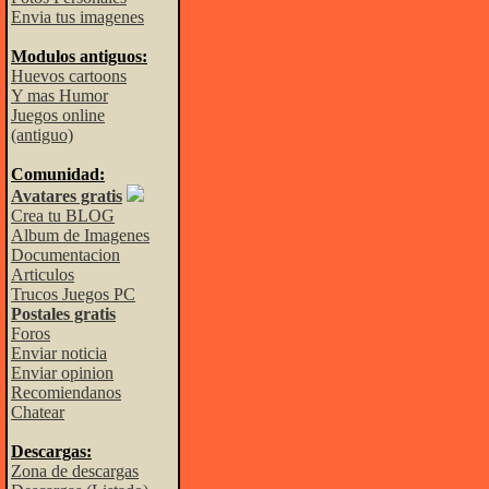
Envia tus imagenes
Modulos antiguos:
Huevos cartoons
Y mas Humor
Juegos online
(antiguo)
Comunidad:
Avatares gratis
Crea tu BLOG
Album de Imagenes
Documentacion
Articulos
Trucos Juegos PC
Postales gratis
Foros
Enviar noticia
Enviar opinion
Recomiendanos
Chatear
Descargas:
Zona de descargas