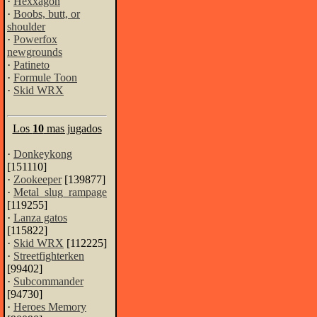
·
Hexxagon
·
Boobs, butt, or
shoulder
·
Powerfox
newgrounds
·
Patineto
·
Formule Toon
·
Skid WRX
Los
10
mas jugados
·
Donkeykong
[151110]
·
Zookeeper
[139877]
·
Metal_slug_rampage
[119255]
·
Lanza gatos
[115822]
·
Skid WRX
[112225]
·
Streetfighterken
[99402]
·
Subcommander
[94730]
·
Heroes Memory