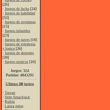
[26]
·
Juegos de lucha
[24]
·
Juegos de habilidad
[53]
·
Juegos de aventuras
[15]
·
Juegos infantiles
[23]
·
Juegos de naves
[16]
·
Juegos de estrategia
y logica
[26]
·
Juegos de deportes
[39]
·
Juegos eroticos
[10]
Juegos: 324
Partidas: 4843291
Ultimos
10
juegos
·
Tarzan
·
Strip Smackjack
·
Ruleta
·
Lanza gatos