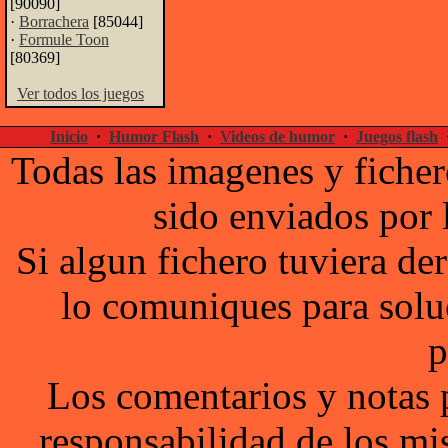
[90090]
·
Borrachera
[85044]
·
Formule Toon
[80369]
Ver todos los juegos
Inicio
·
Humor Flash
·
Videos de humor
·
Juegos flash
Todas las imagenes y ficher
sido enviados por 
Si algun fichero tuviera d
lo comuniques para solu
p
Los comentarios y notas 
responsabilidad de los mi