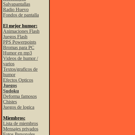
Salvapantallas
Radio Huevo
Fondos de pantalla
El mejor humor:
Animaciones Flash
Juegos Flash
PPS Powerpoints
Bromas para PC
Humor en mp3
Videos de humor /
varios
Textos/graficos de
humor
Efectos Opticos
Juegos
Sudoku
Deforma famosos
Chistes
Juegos de logica
Miembros:
Lista de miembros
Mensajes privados
Fotos Personales