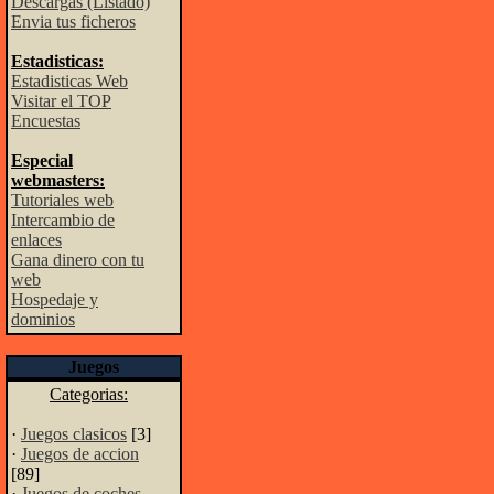
Descargas (Listado)
Envia tus ficheros
Estadisticas:
Estadisticas Web
Visitar el TOP
Encuestas
Especial
webmasters:
Tutoriales web
Intercambio de
enlaces
Gana dinero con tu
web
Hospedaje y
dominios
Juegos
Categorias:
·
Juegos clasicos
[3]
·
Juegos de accion
[89]
·
Juegos de coches