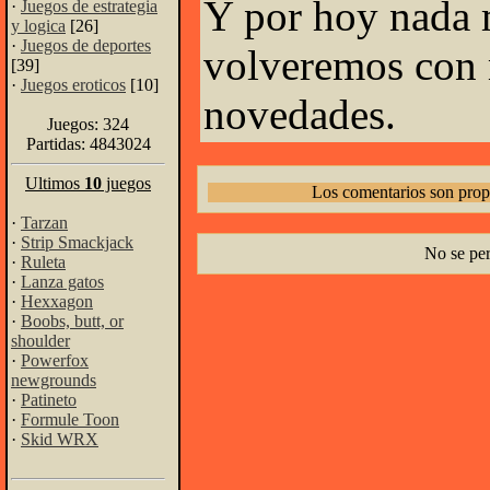
Y por hoy nada 
·
Juegos de estrategia
y logica
[26]
·
Juegos de deportes
volveremos con
[39]
·
Juegos eroticos
[10]
novedades.
Juegos: 324
Partidas: 4843024
Ultimos
10
juegos
Los comentarios son prop
·
Tarzan
·
Strip Smackjack
No se pe
·
Ruleta
·
Lanza gatos
·
Hexxagon
·
Boobs, butt, or
shoulder
·
Powerfox
newgrounds
·
Patineto
·
Formule Toon
·
Skid WRX