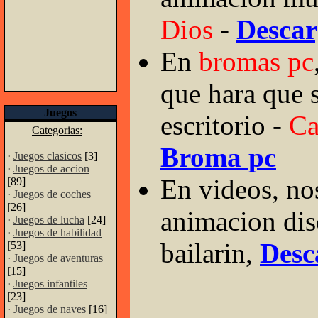
Dios
-
Descar
En
bromas pc
que hara que s
Juegos
escritorio -
Ca
Categorias:
Broma pc
·
Juegos clasicos
[3]
·
Juegos de accion
En videos, n
[89]
·
Juegos de coches
[26]
animacion dis
·
Juegos de lucha
[24]
·
Juegos de habilidad
bailarin,
Desc
[53]
·
Juegos de aventuras
[15]
·
Juegos infantiles
[23]
·
Juegos de naves
[16]