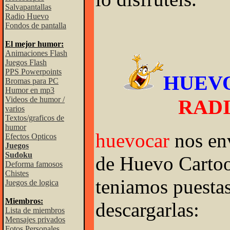
Salvapantallas
Radio Huevo
Fondos de pantalla
El mejor humor:
Animaciones Flash
Juegos Flash
PPS Powerpoints
HUEV
Bromas para PC
Humor en mp3
Videos de humor /
RAD
varios
Textos/graficos de
humor
huevocar
nos en
Efectos Opticos
Juegos
Sudoku
de Huevo Cartoo
Deforma famosos
Chistes
teniamos puestas
Juegos de logica
Miembros:
descargarlas:
Lista de miembros
Mensajes privados
Fotos Personales