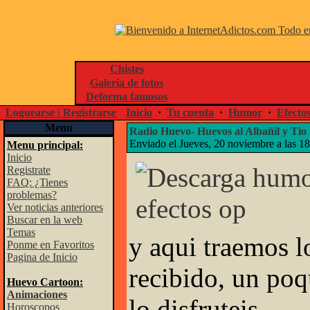
Chistes
Galeria de fotos
Deforma famosos
Loguearse | Registrarse
Inicio
·
Tu cuenta
·
Humor
·
Efecto
Menu
Radio Huevo- Huevos al Albañil y T
Enviado el Jueves, 20 noviembre a las 1
Menu principal:
Inicio
Registrate
FAQ: ¿Tienes
problemas?
Ver noticias anteriores
Buscar en la web
Temas
y aqui traemos 
Ponme en Favoritos
Pagina de Inicio
recibido, un poq
Huevo Cartoon:
Animaciones
lo disfruteis.
Horoscopos