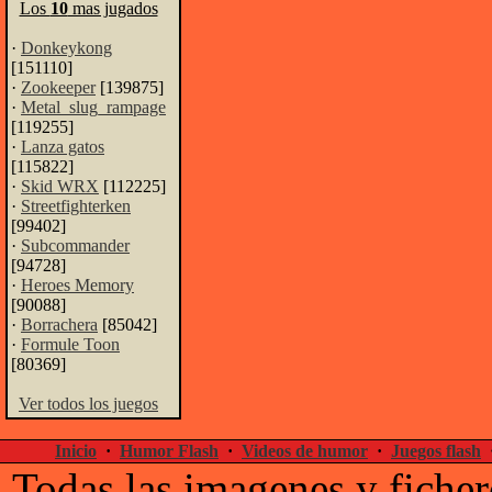
Los
10
mas jugados
·
Donkeykong
[151110]
·
Zookeeper
[139875]
·
Metal_slug_rampage
[119255]
·
Lanza gatos
[115822]
·
Skid WRX
[112225]
·
Streetfighterken
[99402]
·
Subcommander
[94728]
·
Heroes Memory
[90088]
·
Borrachera
[85042]
·
Formule Toon
[80369]
Ver todos los juegos
Inicio
·
Humor Flash
·
Videos de humor
·
Juegos flash
Todas las imagenes y ficher