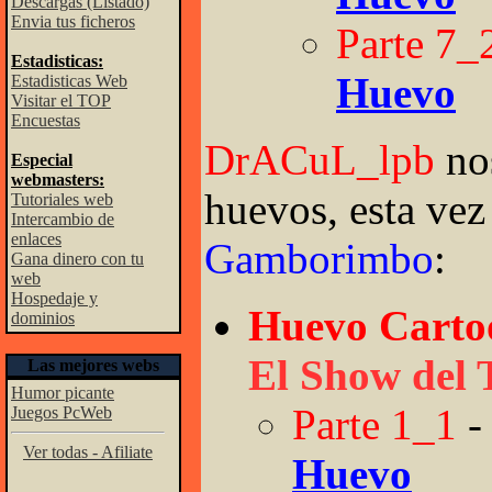
Descargas (Listado)
Envia tus ficheros
Parte 7_
Estadisticas:
Huevo
Estadisticas Web
Visitar el TOP
Encuestas
DrACuL_lpb
nos
Especial
webmasters:
huevos, esta ve
Tutoriales web
Intercambio de
enlaces
Gamborimbo
:
Gana dinero con tu
web
Hospedaje y
Huevo Carto
dominios
El Show del
Las mejores webs
Humor picante
Parte 1_1
Juegos PcWeb
Ver todas - Afiliate
Huevo