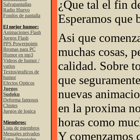
¿Que tal el fin 
Salvapantallas
Radio Huevo
Esperamos que 
Fondos de pantalla
El mejor humor:
Animaciones Flash
Asi que comenz
Juegos Flash
PPS Powerpoints
muchas cosas, p
Bromas para PC
Humor en mp3
Videos de humor /
calidad. Sobre t
varios
Textos/graficos de
que seguramente 
humor
Efectos Opticos
Juegos
nuevas animacio
Sudoku
Deforma famosos
en la proxima no
Chistes
Juegos de logica
horas como muc
Miembros:
Lista de miembros
Y comenzamos c
Mensajes privados
Fotos Personales