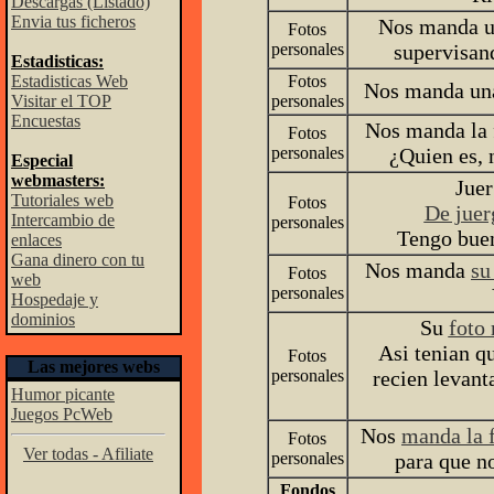
Descargas (Listado)
Envia tus ficheros
Nos manda 
Fotos
personales
supervisan
Estadisticas:
Estadisticas Web
Fotos
Nos manda u
Visitar el TOP
personales
Encuestas
Nos manda la 
Fotos
personales
¿Quien es, 
Especial
webmasters:
Juer
Tutoriales web
Fotos
De juer
Intercambio de
personales
Tengo buen
enlaces
Gana dinero con tu
Nos manda
su
Fotos
web
personales
Hospedaje y
dominios
Su
foto 
Asi tenian qu
Fotos
Las mejores webs
personales
recien levant
Humor picante
Juegos PcWeb
Nos
manda la 
Fotos
Ver todas - Afiliate
personales
para que no
Fondos