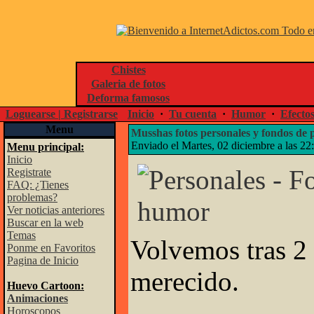
Chistes
Galeria de fotos
Deforma famosos
Loguearse | Registrarse
Inicio
·
Tu cuenta
·
Humor
·
Efecto
Menu
Musshas fotos personales y fondos de p
Enviado el Martes, 02 diciembre a las 22
Menu principal:
Inicio
Registrate
FAQ: ¿Tienes
problemas?
Ver noticias anteriores
Buscar en la web
Temas
Volvemos tras 2 
Ponme en Favoritos
Pagina de Inicio
merecido.
Huevo Cartoon:
Animaciones
Horoscopos