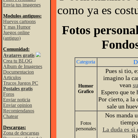
Envia tus imagenes
como ya es cost
Modulos antiguos:
Huevos cartoons
Fotos persona
Y mas Humor
Juegos online
(antiguo)
Fondos
Comunidad:
Avatares gratis
Crea tu BLOG
D
Categoria
Album de Imagenes
Pues si tio, 
Documentacion
imagino la ca
Articulos
Trucos Juegos PC
vean
su
Humor
Postales gratis
Grafico
Espero que te 
Foros
Por cierto, a la 
Enviar noticia
Enviar opinion
sale un huev
Recomiendanos
Nos manda un
Chatear
tiempo
Fotos
Descargas:
personales
La duda es si 
Zona de descargas
Ri