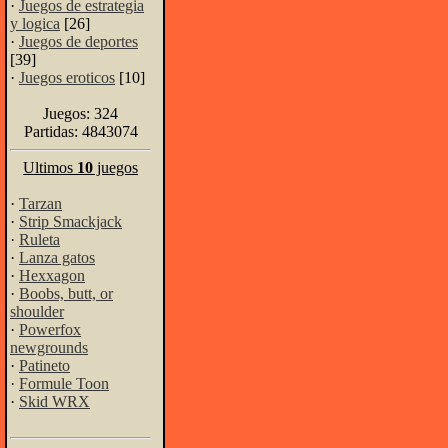
·
Juegos de estrategia
y logica
[26]
·
Juegos de deportes
[39]
·
Juegos eroticos
[10]
Juegos: 324
Partidas: 4843074
Ultimos
10
juegos
·
Tarzan
·
Strip Smackjack
·
Ruleta
·
Lanza gatos
·
Hexxagon
·
Boobs, butt, or
shoulder
·
Powerfox
newgrounds
·
Patineto
·
Formule Toon
·
Skid WRX