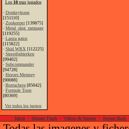
Los
10
mas jugados
·
Donkeykong
[151110]
·
Zookeeper
[139875]
·
Metal_slug_rampage
[119255]
·
Lanza gatos
[115822]
·
Skid WRX
[112225]
·
Streetfighterken
[99402]
·
Subcommander
[94728]
·
Heroes Memory
[90088]
·
Borrachera
[85042]
·
Formule Toon
[80369]
Ver todos los juegos
Inicio
·
Humor Flash
·
Videos de humor
·
Juegos flash
Todas las imagenes y ficher