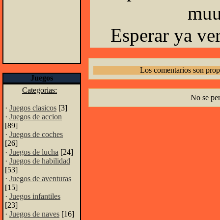
muu
Esperar ya ve
Los comentarios son prop
Juegos
Categorias:
No se pe
·
Juegos clasicos
[3]
·
Juegos de accion
[89]
·
Juegos de coches
[26]
·
Juegos de lucha
[24]
·
Juegos de habilidad
[53]
·
Juegos de aventuras
[15]
·
Juegos infantiles
[23]
·
Juegos de naves
[16]