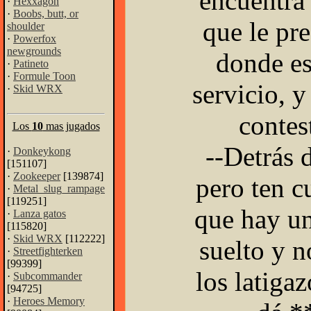
encuentra 
·
Hexxagon
·
Boobs, butt, or
que le pr
shoulder
·
Powerfox
newgrounds
donde es
·
Patineto
·
Formule Toon
servicio, y
·
Skid WRX
contes
Los
10
mas jugados
--Detrás 
·
Donkeykong
[151107]
·
Zookeeper
[139874]
pero ten c
·
Metal_slug_rampage
[119251]
que hay un
·
Lanza gatos
[115820]
·
Skid WRX
[112222]
suelto y n
·
Streetfighterken
[99399]
los latiga
·
Subcommander
[94725]
·
Heroes Memory