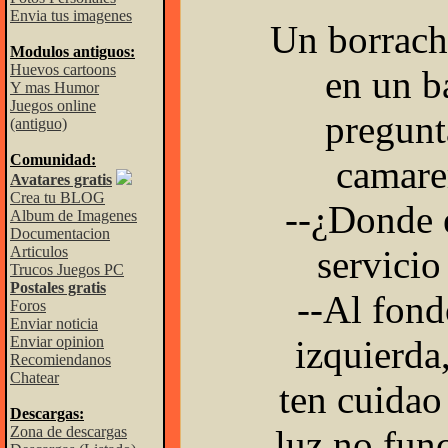
Envia tus imagenes
Un borrach
Modulos antiguos:
Huevos cartoons
en un b
Y mas Humor
Juegos online
pregunt
(antiguo)
Comunidad:
camare
Avatares gratis
Crea tu BLOG
--¿Donde e
Album de Imagenes
Documentacion
Articulos
servicio
Trucos Juegos PC
Postales gratis
--Al fond
Foros
Enviar noticia
Enviar opinion
izquierda
Recomiendanos
Chatear
ten cuidao
Descargas:
Zona de descargas
luz no fun