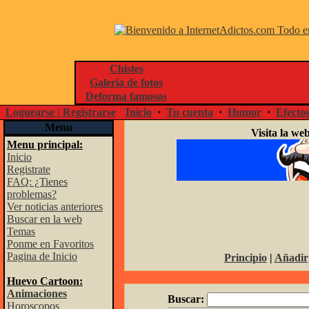
Chistes
Galeria de fotos
Deforma famosos
Loguearse | Registrarse
Inicio
·
Tu cuenta
·
Humor
·
Efecto
Menu
Visita la web
Menu principal:
Inicio
Registrate
FAQ: ¿Tienes
problemas?
Ver noticias anteriores
Buscar en la web
Temas
Ponme en Favoritos
Pagina de Inicio
Principio
|
Añadir
Huevo Cartoon:
Animaciones
Buscar:
Horoscopos