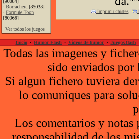
dá.*
[90084]
·
Borrachera
[85038]
Imprimir chistes
|
E
·
Formule Toon
[80366]
Ver todos los juegos
Inicio
·
Humor Flash
·
Videos de humor
·
Juegos flash
Todas las imagenes y ficher
sido enviados por 
Si algun fichero tuviera d
lo comuniques para solu
p
Los comentarios y notas 
responsabilidad de los mi