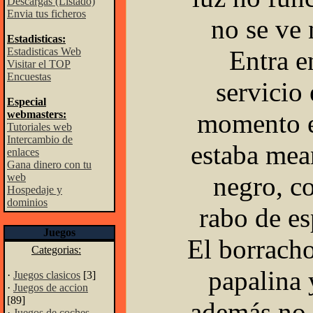
Descargas (Listado)
Envia tus ficheros
no se ve 
Estadisticas:
Estadisticas Web
Entra e
Visitar el TOP
Encuestas
servicio 
Especial
webmasters:
momento 
Tutoriales web
Intercambio de
estaba me
enlaces
Gana dinero con tu
web
negro, c
Hospedaje y
dominios
rabo de es
Juegos
El borracho
Categorias:
papalina 
·
Juegos clasicos
[3]
·
Juegos de accion
[89]
además no 
·
Juegos de coches