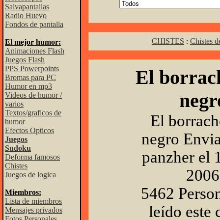
Salvapantallas
Radio Huevo
Fondos de pantalla
CHISTES
:
Chistes d
El mejor humor:
Animaciones Flash
Juegos Flash
PPS Powerpoints
El borrach
Bromas para PC
Humor en mp3
negr
Videos de humor /
varios
Textos/graficos de
El borrach
humor
Efectos Opticos
negro Envi
Juegos
Sudoku
panzher el 
Deforma famosos
Chistes
2006
Juegos de logica
5462 Perso
Miembros:
Lista de miembros
leído este 
Mensajes privados
Fotos Personales