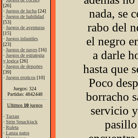
[26]
nada, se c
·
Juegos de lucha
[24]
·
Juegos de habilidad
[53]
rabo del n
·
Juegos de aventuras
[15]
el negro e
·
Juegos infantiles
[23]
·
Juegos de naves
[16]
a darle h
·
Juegos de estrategia
y logica
[26]
hasta que s
·
Juegos de deportes
[39]
·
Juegos eroticos
[10]
Poco desp
Juegos: 324
borracho s
Partidas: 4842448
Ultimos
10
juegos
servicio y
·
Tarzan
pasillo
·
Strip Smackjack
·
Ruleta
·
Lanza gatos