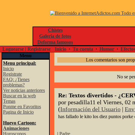
Chistes
Galeria de fotos
Deforma famosos
Loguearse | Registrarse
Inicio
·
Tu cuenta
·
Humor
·
Efecto
Menu
Los comentarios son prop
Menu principal:
Inicio
Registrate
No se pe
FAQ: ¿Tienes
problemas?
Ver noticias anteriores
Re: Textos divertidos - ¿
Buscar en la web
Temas
por pesadilla11 el Viernes, 02 
Ponme en Favoritos
(
Información del Usuario
|
Env
Pagina de Inicio
has fallado le kito los diez puntos porke 
Huevo Cartoon:
Animaciones
Horoscopos
|
Padre