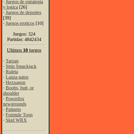
·
Juegos de estrategia
y logica
[26]
·
Juegos de deportes
[39]
·
Juegos eroticos
[10]
Juegos: 324
Partidas: 4842434
Ultimos
10
juegos
·
Tarzan
·
Strip Smackjack
·
Ruleta
·
Lanza gatos
·
Hexxagon
·
Boobs, butt, or
shoulder
·
Powerfox
newgrounds
·
Patineto
·
Formule Toon
·
Skid WRX