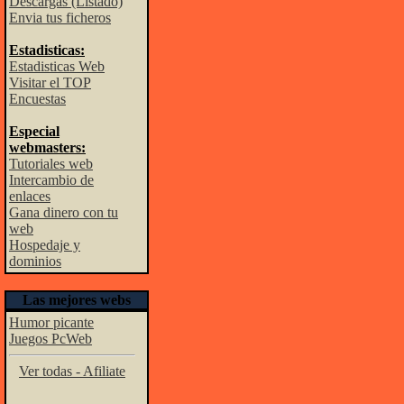
Descargas (Listado)
Envia tus ficheros
Estadisticas:
Estadisticas Web
Visitar el TOP
Encuestas
Especial
webmasters:
Tutoriales web
Intercambio de
enlaces
Gana dinero con tu
web
Hospedaje y
dominios
Las mejores webs
Humor picante
Juegos PcWeb
Ver todas - Afiliate