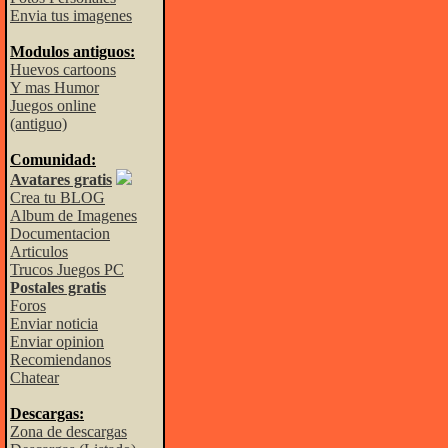
Envia tus imagenes
Modulos antiguos:
Huevos cartoons
Y mas Humor
Juegos online
(antiguo)
Comunidad:
Avatares gratis
Crea tu BLOG
Album de Imagenes
Documentacion
Articulos
Trucos Juegos PC
Postales gratis
Foros
Enviar noticia
Enviar opinion
Recomiendanos
Chatear
Descargas:
Zona de descargas