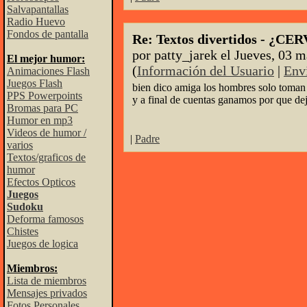
Salvapantallas
Radio Huevo
Fondos de pantalla
Re: Textos divertidos - ¿
por patty_jarek el Jueves, 03 m
El mejor humor:
(
Información del Usuario
|
Env
Animaciones Flash
Juegos Flash
bien dico amiga los hombres solo toman 
PPS Powerpoints
y a final de cuentas ganamos por que de
Bromas para PC
Humor en mp3
Videos de humor /
|
Padre
varios
Textos/graficos de
humor
Efectos Opticos
Juegos
Sudoku
Deforma famosos
Chistes
Juegos de logica
Miembros:
Lista de miembros
Mensajes privados
Fotos Personales