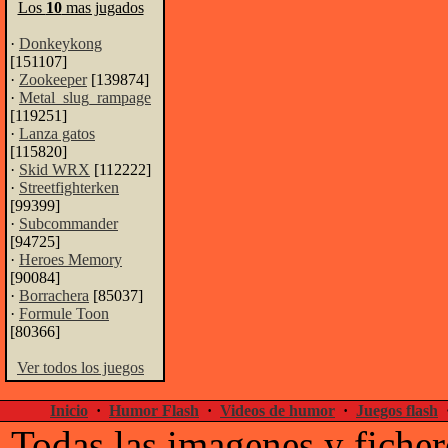
Los
10
mas jugados
·
Donkeykong
[151107]
·
Zookeeper
[139874]
·
Metal_slug_rampage
[119251]
·
Lanza gatos
[115820]
·
Skid WRX
[112222]
·
Streetfighterken
[99399]
·
Subcommander
[94725]
·
Heroes Memory
[90084]
·
Borrachera
[85037]
·
Formule Toon
[80366]
Ver todos los juegos
Inicio
·
Humor Flash
·
Videos de humor
·
Juegos flash
Todas las imagenes y ficher