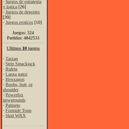
·
Juegos de estrategia
y logica
[26]
·
Juegos de deportes
[39]
·
Juegos eroticos
[10]
Juegos: 324
Partidas: 4842531
Ultimos
10
juegos
·
Tarzan
·
Strip Smackjack
·
Ruleta
·
Lanza gatos
·
Hexxagon
·
Boobs, butt, or
shoulder
·
Powerfox
newgrounds
·
Patineto
·
Formule Toon
·
Skid WRX