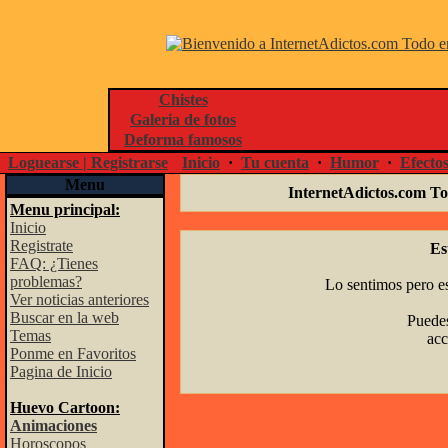
Chistes
Galeria de fotos
Deforma famosos
Loguearse | Registrarse
Inicio
·
Tu cuenta
·
Humor
·
Efecto
Menu
InternetAdictos.com To
Menu principal:
Inicio
Registrate
Es
FAQ: ¿Tienes
problemas?
Lo sentimos pero es
Ver noticias anteriores
Buscar en la web
Puedes
Temas
acc
Ponme en Favoritos
Pagina de Inicio
Huevo Cartoon:
Animaciones
Horoscopos