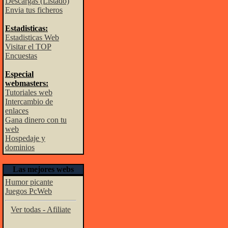
Descargas (Listado)
Envia tus ficheros
Estadisticas:
Estadisticas Web
Visitar el TOP
Encuestas
Especial
webmasters:
Tutoriales web
Intercambio de
enlaces
Gana dinero con tu
web
Hospedaje y
dominios
Las mejores webs
Humor picante
Juegos PcWeb
Ver todas - Afiliate