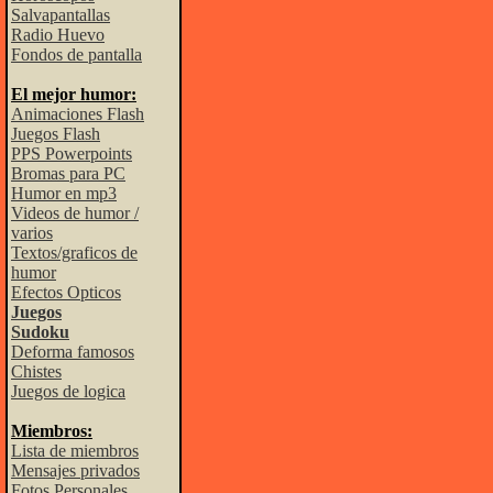
Salvapantallas
Radio Huevo
Fondos de pantalla
El mejor humor:
Animaciones Flash
Juegos Flash
PPS Powerpoints
Bromas para PC
Humor en mp3
Videos de humor /
varios
Textos/graficos de
humor
Efectos Opticos
Juegos
Sudoku
Deforma famosos
Chistes
Juegos de logica
Miembros:
Lista de miembros
Mensajes privados
Fotos Personales