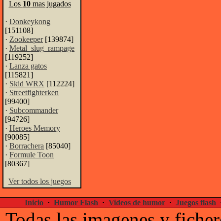
Los
10
mas jugados
·
Donkeykong
[151108]
·
Zookeeper
[139874]
·
Metal_slug_rampage
[119252]
·
Lanza gatos
[115821]
·
Skid WRX
[112224]
·
Streetfighterken
[99400]
·
Subcommander
[94726]
·
Heroes Memory
[90085]
·
Borrachera
[85040]
·
Formule Toon
[80367]
Ver todos los juegos
Inicio
·
Humor Flash
·
Videos de humor
·
Juegos flash
Todas las imagenes y ficher