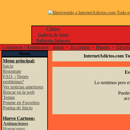
Chistes
Galeria de fotos
Deforma famosos
Loguearse | Registrarse
Inicio
·
Tu cuenta
·
Humor
·
Efecto
Menu
InternetAdictos.com To
Menu principal:
Inicio
Registrate
Es
FAQ: ¿Tienes
problemas?
Lo sentimos pero es
Ver noticias anteriores
Buscar en la web
Puedes
Temas
acc
Ponme en Favoritos
Pagina de Inicio
Huevo Cartoon:
Animaciones
Horoscopos