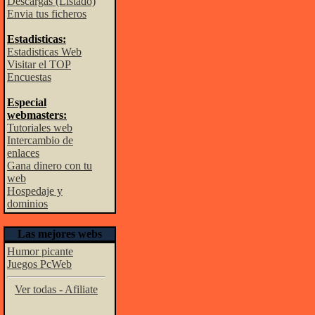
Descargas (Listado)
Envia tus ficheros
Estadisticas:
Estadisticas Web
Visitar el TOP
Encuestas
Especial
webmasters:
Tutoriales web
Intercambio de
enlaces
Gana dinero con tu
web
Hospedaje y
dominios
Las mejores webs
Humor picante
Juegos PcWeb
Ver todas - Afiliate