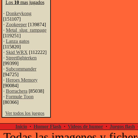
Los
10
mas jugados
·
Donkeykong
[151107]
·
Zookeeper
[139874]
·
Metal_slug_rampage
[119251]
·
Lanza gatos
[115820]
·
Skid WRX
[112222]
·
Streetfighterken
[99399]
·
Subcommander
[94725]
·
Heroes Memory
[90084]
·
Borrachera
[85038]
·
Formule Toon
[80366]
Ver todos los juegos
Inicio
·
Humor Flash
·
Videos de humor
·
Juegos flash
Todas las imagenes y ficher