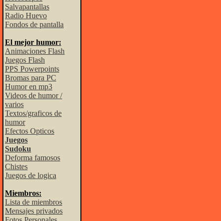
Salvapantallas
Radio Huevo
Fondos de pantalla
El mejor humor:
Animaciones Flash
Juegos Flash
PPS Powerpoints
Bromas para PC
Humor en mp3
Videos de humor /
varios
Textos/graficos de
humor
Efectos Opticos
Juegos
Sudoku
Deforma famosos
Chistes
Juegos de logica
Miembros:
Lista de miembros
Mensajes privados
Fotos Personales