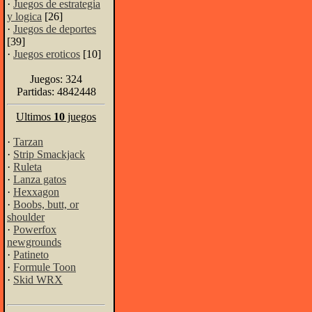
·
Juegos de estrategia
y logica
[26]
·
Juegos de deportes
[39]
·
Juegos eroticos
[10]
Juegos: 324
Partidas: 4842448
Ultimos
10
juegos
·
Tarzan
·
Strip Smackjack
·
Ruleta
·
Lanza gatos
·
Hexxagon
·
Boobs, butt, or
shoulder
·
Powerfox
newgrounds
·
Patineto
·
Formule Toon
·
Skid WRX