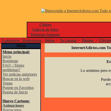
Chistes
Galeria de fotos
Deforma famosos
Loguearse | Registrarse
Inicio
·
Tu cuenta
·
Humor
·
Efecto
Menu
InternetAdictos.com To
Menu principal:
Inicio
Registrate
Es
FAQ: ¿Tienes
problemas?
Lo sentimos pero es
Ver noticias anteriores
Buscar en la web
Puedes
Temas
acc
Ponme en Favoritos
Pagina de Inicio
Huevo Cartoon:
Animaciones
Horoscopos