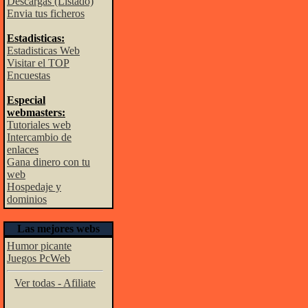
Descargas (Listado)
Envia tus ficheros
Estadisticas:
Estadisticas Web
Visitar el TOP
Encuestas
Especial
webmasters:
Tutoriales web
Intercambio de
enlaces
Gana dinero con tu
web
Hospedaje y
dominios
Las mejores webs
Humor picante
Juegos PcWeb
Ver todas - Afiliate