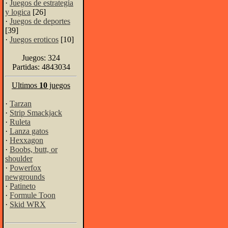
·
Juegos de estrategia
y logica
[26]
·
Juegos de deportes
[39]
·
Juegos eroticos
[10]
Juegos: 324
Partidas: 4843034
Ultimos
10
juegos
·
Tarzan
·
Strip Smackjack
·
Ruleta
·
Lanza gatos
·
Hexxagon
·
Boobs, butt, or
shoulder
·
Powerfox
newgrounds
·
Patineto
·
Formule Toon
·
Skid WRX