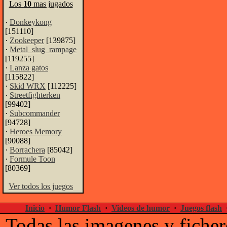
Los
10
mas jugados
·
Donkeykong
[151110]
·
Zookeeper
[139875]
·
Metal_slug_rampage
[119255]
·
Lanza gatos
[115822]
·
Skid WRX
[112225]
·
Streetfighterken
[99402]
·
Subcommander
[94728]
·
Heroes Memory
[90088]
·
Borrachera
[85042]
·
Formule Toon
[80369]
Ver todos los juegos
Inicio
·
Humor Flash
·
Videos de humor
·
Juegos flash
Todas las imagenes y ficher