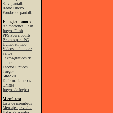
Salvapantallas
Radio Huevo
Fondos de pantalla
El mejor humor:
Animaciones Flash
Juegos Flash
PPS Powerpoints
Bromas para PC
Humor en mp3
Videos de humor /
varios
Textos/graficos de
humor
Efectos Opticos
Juegos
Sudoku
Deforma famosos
Chistes
Juegos de logica
Miembros:
Lista de miembros
Mensajes privados
Fotos Personales