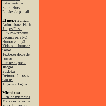
Salvapantallas
Radio Huevo
Fondos de pantalla
El mejor humor:
Animaciones Flash
Juegos Flash
PPS Powerpoints
Bromas para PC
Humor en mp3
Videos de humor /
varios
Textos/graficos de
humor
Efectos Opticos
Juegos
Sudoku
Deforma famosos
Chistes
Juegos de logica
Miembros:
Lista de miembros
Mensajes privados
Fotos Personales