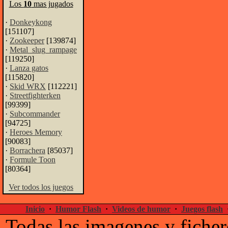
Los
10
mas jugados
·
Donkeykong
[151107]
·
Zookeeper
[139874]
·
Metal_slug_rampage
[119250]
·
Lanza gatos
[115820]
·
Skid WRX
[112221]
·
Streetfighterken
[99399]
·
Subcommander
[94725]
·
Heroes Memory
[90083]
·
Borrachera
[85037]
·
Formule Toon
[80364]
Ver todos los juegos
Inicio
·
Humor Flash
·
Videos de humor
·
Juegos flash
Todas las imagenes y ficher