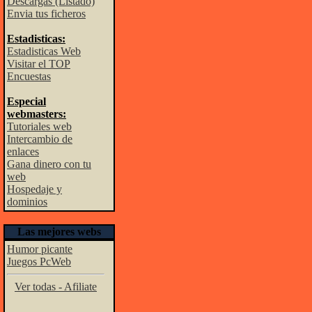
Descargas (Listado)
Envia tus ficheros
Estadisticas:
Estadisticas Web
Visitar el TOP
Encuestas
Especial
webmasters:
Tutoriales web
Intercambio de
enlaces
Gana dinero con tu
web
Hospedaje y
dominios
Las mejores webs
Humor picante
Juegos PcWeb
Ver todas - Afiliate