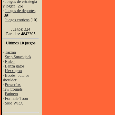
·
Juegos de estrategia
y logica
[26]
·
Juegos de deportes
[39]
·
Juegos eroticos
[10]
Juegos: 324
Partidas: 4842305
Ultimos
10
juegos
·
Tarzan
·
Strip Smackjack
·
Ruleta
·
Lanza gatos
·
Hexxagon
·
Boobs, butt, or
shoulder
·
Powerfox
newgrounds
·
Patineto
·
Formule Toon
·
Skid WRX