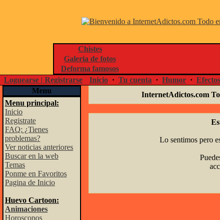
Chistes
Galeria de fotos
Deforma famosos
Loguearse | Registrarse
Inicio
·
Tu cuenta
·
Humor
·
Efecto
Menu
InternetAdictos.com To
Menu principal:
Inicio
Registrate
Es
FAQ: ¿Tienes
problemas?
Lo sentimos pero es
Ver noticias anteriores
Buscar en la web
Puedes
Temas
acc
Ponme en Favoritos
Pagina de Inicio
Huevo Cartoon:
Animaciones
Horoscopos