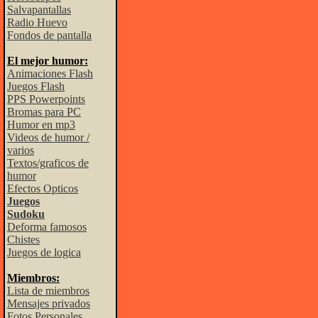
Salvapantallas
Radio Huevo
Fondos de pantalla
El mejor humor:
Animaciones Flash
Juegos Flash
PPS Powerpoints
Bromas para PC
Humor en mp3
Videos de humor /
varios
Textos/graficos de
humor
Efectos Opticos
Juegos
Sudoku
Deforma famosos
Chistes
Juegos de logica
Miembros:
Lista de miembros
Mensajes privados
Fotos Personales