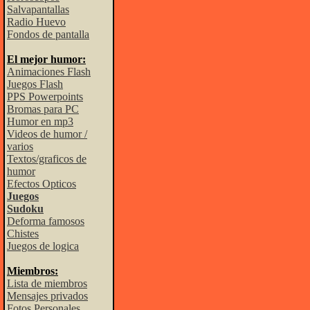
Salvapantallas
Radio Huevo
Fondos de pantalla
El mejor humor:
Animaciones Flash
Juegos Flash
PPS Powerpoints
Bromas para PC
Humor en mp3
Videos de humor /
varios
Textos/graficos de
humor
Efectos Opticos
Juegos
Sudoku
Deforma famosos
Chistes
Juegos de logica
Miembros:
Lista de miembros
Mensajes privados
Fotos Personales