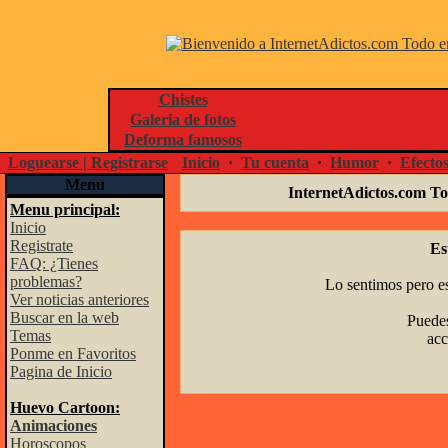
Chistes
Galeria de fotos
Deforma famosos
Loguearse | Registrarse
Inicio
·
Tu cuenta
·
Humor
·
Efecto
Menu
InternetAdictos.com To
Menu principal:
Inicio
Registrate
Es
FAQ: ¿Tienes
problemas?
Lo sentimos pero es
Ver noticias anteriores
Buscar en la web
Puedes
Temas
acc
Ponme en Favoritos
Pagina de Inicio
Huevo Cartoon:
Animaciones
Horoscopos