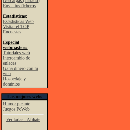
Descargas (Listado)
Envia tus ficheros
Estadisticas:
Estadisticas Web
Visitar el TOP
Encuestas
Especial
webmasters:
Tutoriales web
Intercambio de
enlaces
Gana dinero con tu
web
Hospedaje y
dominios
Las mejores webs
Humor picante
Juegos PcWeb
Ver todas - Afiliate