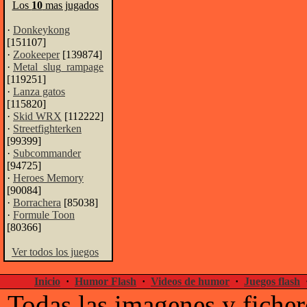
Los
10
mas jugados
·
Donkeykong
[151107]
·
Zookeeper
[139874]
·
Metal_slug_rampage
[119251]
·
Lanza gatos
[115820]
·
Skid WRX
[112222]
·
Streetfighterken
[99399]
·
Subcommander
[94725]
·
Heroes Memory
[90084]
·
Borrachera
[85038]
·
Formule Toon
[80366]
Ver todos los juegos
Inicio
·
Humor Flash
·
Videos de humor
·
Juegos flash
Todas las imagenes y ficher