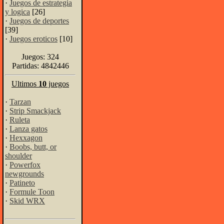
·
Juegos de estrategia
y logica
[26]
·
Juegos de deportes
[39]
·
Juegos eroticos
[10]
Juegos: 324
Partidas: 4842446
Ultimos
10
juegos
·
Tarzan
·
Strip Smackjack
·
Ruleta
·
Lanza gatos
·
Hexxagon
·
Boobs, butt, or
shoulder
·
Powerfox
newgrounds
·
Patineto
·
Formule Toon
·
Skid WRX