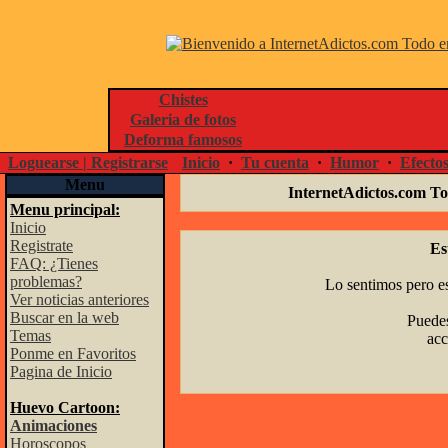
Chistes
Galeria de fotos
Deforma famosos
Loguearse | Registrarse
Inicio
·
Tu cuenta
·
Humor
·
Efecto
Menu
InternetAdictos.com To
Menu principal:
Inicio
Registrate
Es
FAQ: ¿Tienes
problemas?
Lo sentimos pero es
Ver noticias anteriores
Buscar en la web
Puedes
Temas
acc
Ponme en Favoritos
Pagina de Inicio
Huevo Cartoon:
Animaciones
Horoscopos