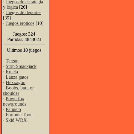
·
Juegos de estrategia
y logica
[26]
·
Juegos de deportes
[39]
·
Juegos eroticos
[10]
Juegos: 324
Partidas: 4843023
Ultimos
10
juegos
·
Tarzan
·
Strip Smackjack
·
Ruleta
·
Lanza gatos
·
Hexxagon
·
Boobs, butt, or
shoulder
·
Powerfox
newgrounds
·
Patineto
·
Formule Toon
·
Skid WRX