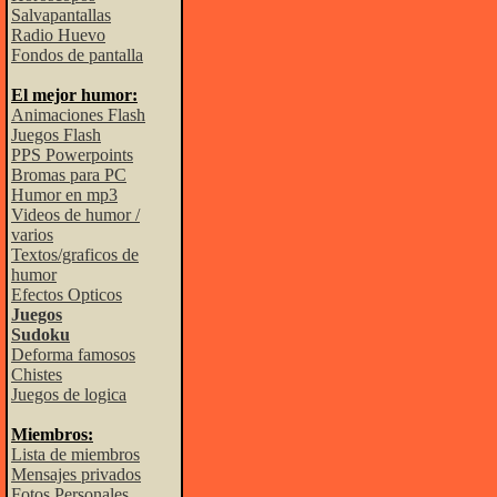
Salvapantallas
Radio Huevo
Fondos de pantalla
El mejor humor:
Animaciones Flash
Juegos Flash
PPS Powerpoints
Bromas para PC
Humor en mp3
Videos de humor /
varios
Textos/graficos de
humor
Efectos Opticos
Juegos
Sudoku
Deforma famosos
Chistes
Juegos de logica
Miembros:
Lista de miembros
Mensajes privados
Fotos Personales