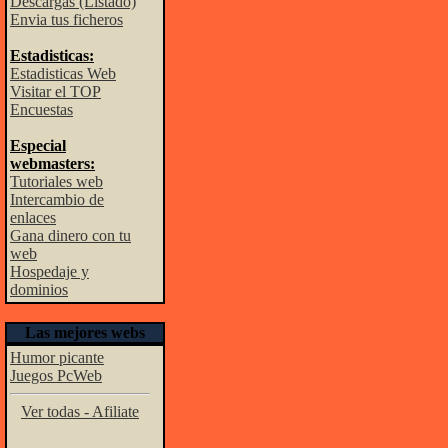
Descargas (Listado)
Envia tus ficheros
Estadisticas:
Estadisticas Web
Visitar el TOP
Encuestas
Especial
webmasters:
Tutoriales web
Intercambio de
enlaces
Gana dinero con tu
web
Hospedaje y
dominios
Las mejores webs
Humor picante
Juegos PcWeb
Ver todas - Afiliate