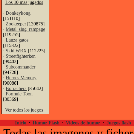
Los
10
mas jugados
·
Donkeykong
[151110]
·
Zookeeper
[139875]
·
Metal_slug_rampage
[119255]
·
Lanza gatos
[115822]
·
Skid WRX
[112225]
·
Streetfighterken
[99402]
·
Subcommander
[94728]
·
Heroes Memory
[90088]
·
Borrachera
[85042]
·
Formule Toon
[80369]
Ver todos los juegos
Inicio
·
Humor Flash
·
Videos de humor
·
Juegos flash
Todas las imagenes y ficher