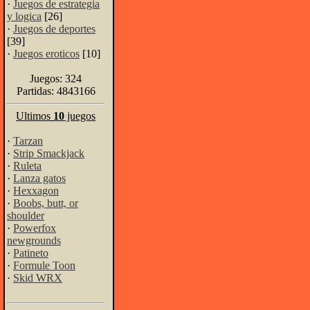
·
Juegos de estrategia
y logica
[26]
·
Juegos de deportes
[39]
·
Juegos eroticos
[10]
Juegos: 324
Partidas: 4843166
Ultimos
10
juegos
·
Tarzan
·
Strip Smackjack
·
Ruleta
·
Lanza gatos
·
Hexxagon
·
Boobs, butt, or
shoulder
·
Powerfox
newgrounds
·
Patineto
·
Formule Toon
·
Skid WRX