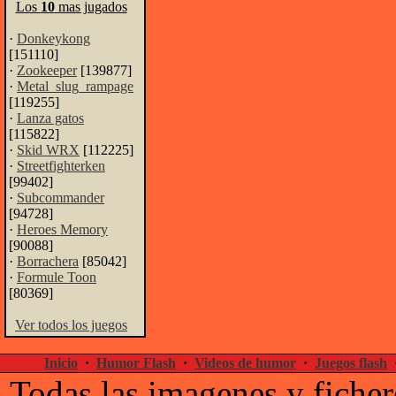
Los
10
mas jugados
·
Donkeykong
[151110]
·
Zookeeper
[139877]
·
Metal_slug_rampage
[119255]
·
Lanza gatos
[115822]
·
Skid WRX
[112225]
·
Streetfighterken
[99402]
·
Subcommander
[94728]
·
Heroes Memory
[90088]
·
Borrachera
[85042]
·
Formule Toon
[80369]
Ver todos los juegos
Inicio
·
Humor Flash
·
Videos de humor
·
Juegos flash
Todas las imagenes y ficher