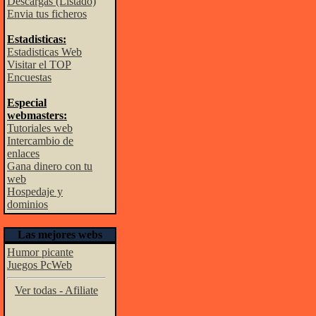
Descargas (Listado)
Envia tus ficheros
Estadisticas:
Estadisticas Web
Visitar el TOP
Encuestas
Especial
webmasters:
Tutoriales web
Intercambio de
enlaces
Gana dinero con tu
web
Hospedaje y
dominios
Las mejores webs
Humor picante
Juegos PcWeb
Ver todas - Afiliate