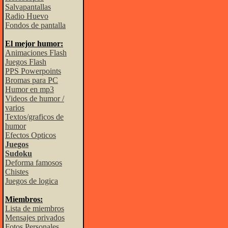
Salvapantallas
Radio Huevo
Fondos de pantalla
El mejor humor:
Animaciones Flash
Juegos Flash
PPS Powerpoints
Bromas para PC
Humor en mp3
Videos de humor /
varios
Textos/graficos de
humor
Efectos Opticos
Juegos
Sudoku
Deforma famosos
Chistes
Juegos de logica
Miembros:
Lista de miembros
Mensajes privados
Fotos Personales