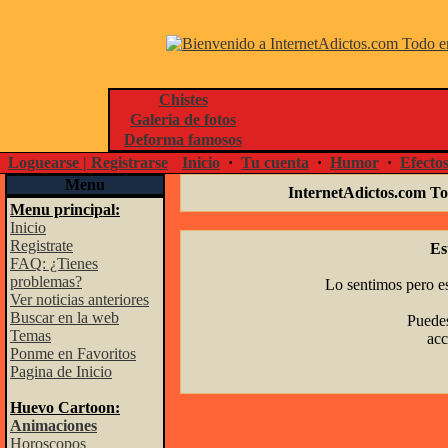
Chistes
Galeria de fotos
Deforma famosos
Loguearse | Registrarse
Inicio
·
Tu cuenta
·
Humor
·
Efecto
Menu
InternetAdictos.com To
Menu principal:
Inicio
Registrate
Es
FAQ: ¿Tienes
problemas?
Lo sentimos pero es
Ver noticias anteriores
Buscar en la web
Puedes
Temas
acc
Ponme en Favoritos
Pagina de Inicio
Huevo Cartoon:
Animaciones
Horoscopos