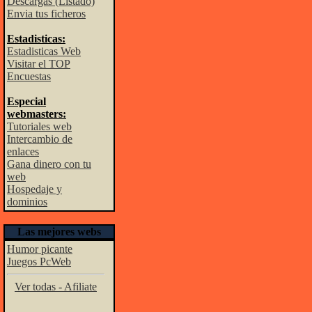
Descargas (Listado)
Envia tus ficheros
Estadisticas:
Estadisticas Web
Visitar el TOP
Encuestas
Especial
webmasters:
Tutoriales web
Intercambio de
enlaces
Gana dinero con tu
web
Hospedaje y
dominios
Las mejores webs
Humor picante
Juegos PcWeb
Ver todas - Afiliate