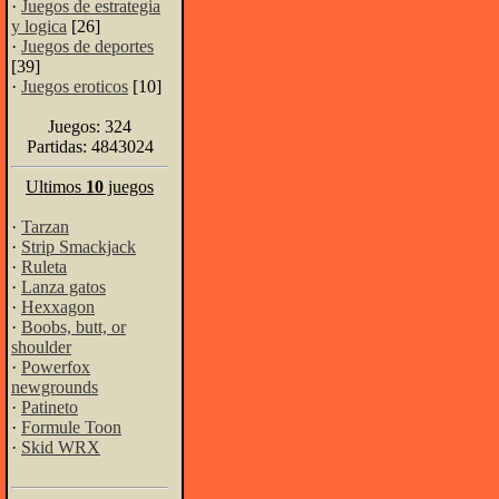
·
Juegos de estrategia
y logica
[26]
·
Juegos de deportes
[39]
·
Juegos eroticos
[10]
Juegos: 324
Partidas: 4843024
Ultimos
10
juegos
·
Tarzan
·
Strip Smackjack
·
Ruleta
·
Lanza gatos
·
Hexxagon
·
Boobs, butt, or
shoulder
·
Powerfox
newgrounds
·
Patineto
·
Formule Toon
·
Skid WRX