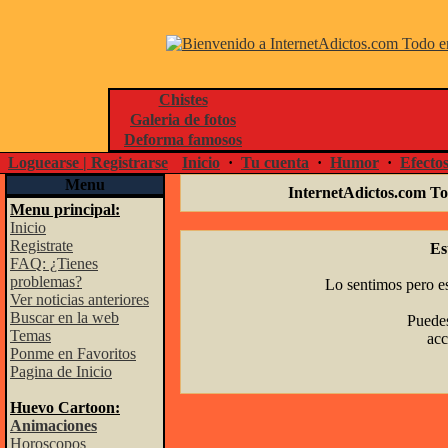
Chistes
Galeria de fotos
Deforma famosos
Loguearse | Registrarse
Inicio
·
Tu cuenta
·
Humor
·
Efecto
Menu
InternetAdictos.com To
Menu principal:
Inicio
Registrate
Es
FAQ: ¿Tienes
problemas?
Lo sentimos pero es
Ver noticias anteriores
Buscar en la web
Puedes
Temas
acc
Ponme en Favoritos
Pagina de Inicio
Huevo Cartoon:
Animaciones
Horoscopos