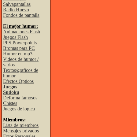
Salvapantallas
Radio Huevo
Fondos de pantalla
El mejor humor:
Animaciones Flash
Juegos Flash
PPS Powerpoints
Bromas para PC
Humor en mp3
Videos de humor /
varios
Textos/graficos de
humor
Efectos Opticos
Juegos
Sudoku
Deforma famosos
Chistes
Juegos de logica
Miembros:
Lista de miembros
Mensajes privados
Fotos Personales