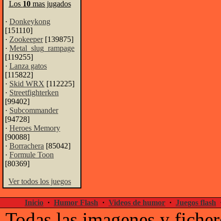
Los
10
mas jugados
·
Donkeykong
[151110]
·
Zookeeper
[139875]
·
Metal_slug_rampage
[119255]
·
Lanza gatos
[115822]
·
Skid WRX
[112225]
·
Streetfighterken
[99402]
·
Subcommander
[94728]
·
Heroes Memory
[90088]
·
Borrachera
[85042]
·
Formule Toon
[80369]
Ver todos los juegos
Inicio
·
Humor Flash
·
Videos de humor
·
Juegos flash
Todas las imagenes y ficher