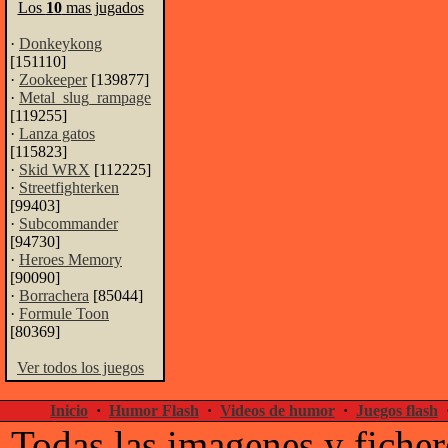
Los
10
mas jugados
·
Donkeykong
[151110]
·
Zookeeper
[139877]
·
Metal_slug_rampage
[119255]
·
Lanza gatos
[115823]
·
Skid WRX
[112225]
·
Streetfighterken
[99403]
·
Subcommander
[94730]
·
Heroes Memory
[90090]
·
Borrachera
[85044]
·
Formule Toon
[80369]
Ver todos los juegos
Inicio
·
Humor Flash
·
Videos de humor
·
Juegos flash
Todas las imagenes y ficher