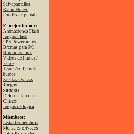
Salvapantallas
Radio Huevo
Fondos de pantalla
El mejor humor:
Animaciones Flash
Juegos Flash
PPS Powerpoints
Bromas para PC
Humor en mp3
Videos de humor /
varios
Textos/graficos de
humor
Efectos Opticos
Juegos
Sudoku
Deforma famosos
Chistes
Juegos de logica
Miembros:
Lista de miembros
Mensajes privados
Fotos Personales