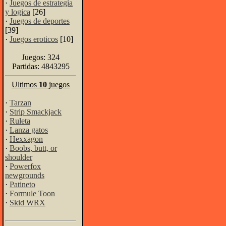
·
Juegos de estrategia
y logica
[26]
·
Juegos de deportes
[39]
·
Juegos eroticos
[10]
Juegos: 324
Partidas: 4843295
Ultimos
10
juegos
·
Tarzan
·
Strip Smackjack
·
Ruleta
·
Lanza gatos
·
Hexxagon
·
Boobs, butt, or
shoulder
·
Powerfox
newgrounds
·
Patineto
·
Formule Toon
·
Skid WRX