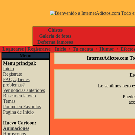
Chistes
Galeria de fotos
Deforma famosos
Loguearse | Registrarse
Inicio
·
Tu cuenta
·
Humor
·
Efecto
Menu
InternetAdictos.com To
Menu principal:
Inicio
Registrate
Es
FAQ: ¿Tienes
problemas?
Lo sentimos pero es
Ver noticias anteriores
Buscar en la web
Puedes
Temas
acc
Ponme en Favoritos
Pagina de Inicio
Huevo Cartoon:
Animaciones
Horoscopos