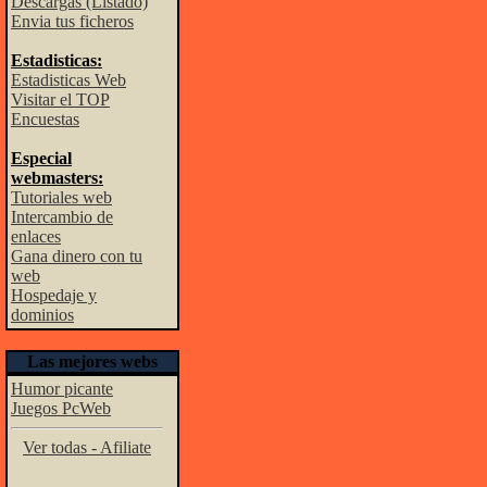
Descargas (Listado)
Envia tus ficheros
Estadisticas:
Estadisticas Web
Visitar el TOP
Encuestas
Especial
webmasters:
Tutoriales web
Intercambio de
enlaces
Gana dinero con tu
web
Hospedaje y
dominios
Las mejores webs
Humor picante
Juegos PcWeb
Ver todas - Afiliate