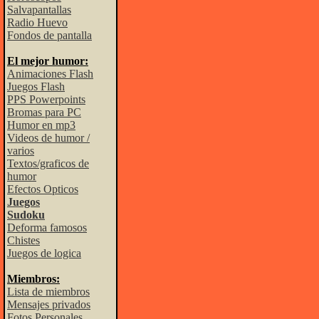
Salvapantallas
Radio Huevo
Fondos de pantalla
El mejor humor:
Animaciones Flash
Juegos Flash
PPS Powerpoints
Bromas para PC
Humor en mp3
Videos de humor /
varios
Textos/graficos de
humor
Efectos Opticos
Juegos
Sudoku
Deforma famosos
Chistes
Juegos de logica
Miembros:
Lista de miembros
Mensajes privados
Fotos Personales