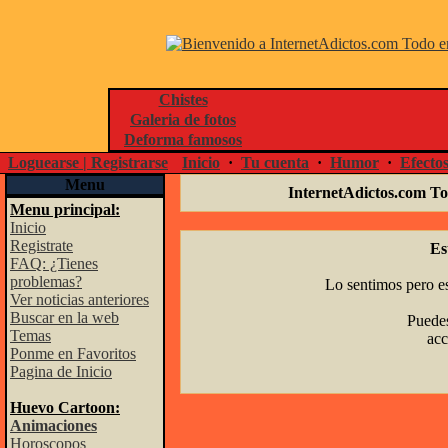
Chistes
Galeria de fotos
Deforma famosos
Loguearse | Registrarse
Inicio
·
Tu cuenta
·
Humor
·
Efecto
Menu
InternetAdictos.com To
Menu principal:
Inicio
Registrate
Es
FAQ: ¿Tienes
problemas?
Lo sentimos pero es
Ver noticias anteriores
Buscar en la web
Puedes
Temas
acc
Ponme en Favoritos
Pagina de Inicio
Huevo Cartoon:
Animaciones
Horoscopos