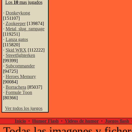
Los
10
mas jugados
·
Donkeykong
[151107]
·
Zookeeper
[139874]
·
Metal_slug_rampage
[119251]
·
Lanza gatos
[115820]
·
Skid WRX
[112222]
·
Streetfighterken
[99399]
·
Subcommander
[94725]
·
Heroes Memory
[90084]
·
Borrachera
[85037]
·
Formule Toon
[80366]
Ver todos los juegos
Inicio
·
Humor Flash
·
Videos de humor
·
Juegos flash
Todas las imagenes y ficher