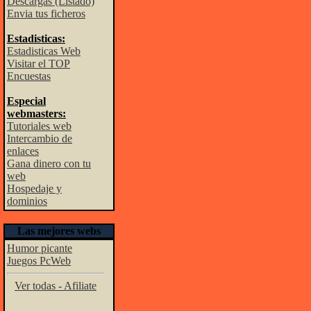
Descargas (Listado)
Envia tus ficheros
Estadisticas:
Estadisticas Web
Visitar el TOP
Encuestas
Especial
webmasters:
Tutoriales web
Intercambio de
enlaces
Gana dinero con tu
web
Hospedaje y
dominios
Las mejores webs
Humor picante
Juegos PcWeb
Ver todas - Afiliate