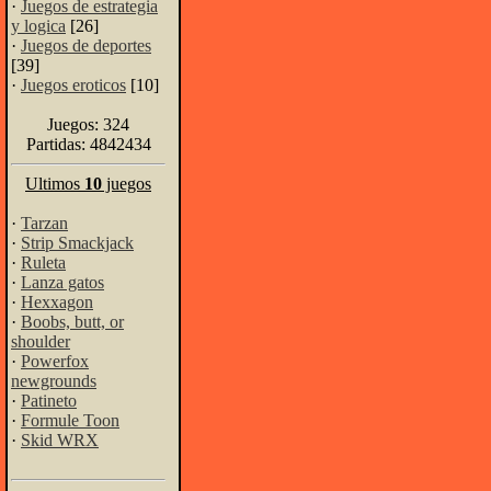
·
Juegos de estrategia
y logica
[26]
·
Juegos de deportes
[39]
·
Juegos eroticos
[10]
Juegos: 324
Partidas: 4842434
Ultimos
10
juegos
·
Tarzan
·
Strip Smackjack
·
Ruleta
·
Lanza gatos
·
Hexxagon
·
Boobs, butt, or
shoulder
·
Powerfox
newgrounds
·
Patineto
·
Formule Toon
·
Skid WRX