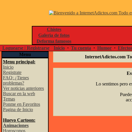
Chistes
Galeria de fotos
Deforma famosos
Loguearse | Registrarse
Inicio
·
Tu cuenta
·
Humor
·
Efecto
Menu
InternetAdictos.com To
Menu principal:
Inicio
Registrate
Es
FAQ: ¿Tienes
problemas?
Lo sentimos pero es
Ver noticias anteriores
Buscar en la web
Puedes
Temas
acc
Ponme en Favoritos
Pagina de Inicio
Huevo Cartoon:
Animaciones
Horoscopos