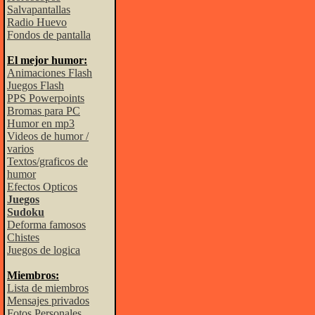
Salvapantallas
Radio Huevo
Fondos de pantalla
El mejor humor:
Animaciones Flash
Juegos Flash
PPS Powerpoints
Bromas para PC
Humor en mp3
Videos de humor /
varios
Textos/graficos de
humor
Efectos Opticos
Juegos
Sudoku
Deforma famosos
Chistes
Juegos de logica
Miembros:
Lista de miembros
Mensajes privados
Fotos Personales