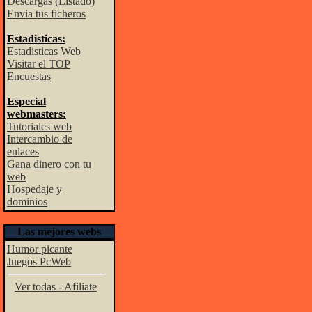
Descargas (Listado)
Envia tus ficheros
Estadisticas:
Estadisticas Web
Visitar el TOP
Encuestas
Especial
webmasters:
Tutoriales web
Intercambio de
enlaces
Gana dinero con tu
web
Hospedaje y
dominios
Las mejores webs
Humor picante
Juegos PcWeb
Ver todas - Afiliate