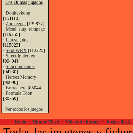
Los
10
mas jugados
·
Donkeykong
[151110]
·
Zookeeper
[139877]
·
Metal_slug_rampage
[119255]
·
Lanza gatos
[115823]
·
Skid WRX
[112225]
·
Streetfighterken
[99404]
·
Subcommander
[94730]
·
Heroes Memory
[90090]
·
Borrachera
[85044]
·
Formule Toon
[80369]
Ver todos los juegos
Inicio
·
Humor Flash
·
Videos de humor
·
Juegos flash
Todas las imagenes y ficher