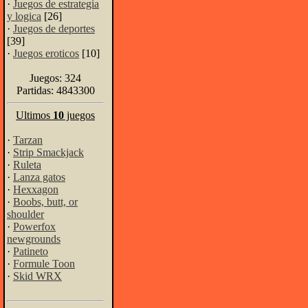
·
Juegos de estrategia
y logica
[26]
·
Juegos de deportes
[39]
·
Juegos eroticos
[10]
Juegos: 324
Partidas: 4843300
Ultimos
10
juegos
·
Tarzan
·
Strip Smackjack
·
Ruleta
·
Lanza gatos
·
Hexxagon
·
Boobs, butt, or
shoulder
·
Powerfox
newgrounds
·
Patineto
·
Formule Toon
·
Skid WRX