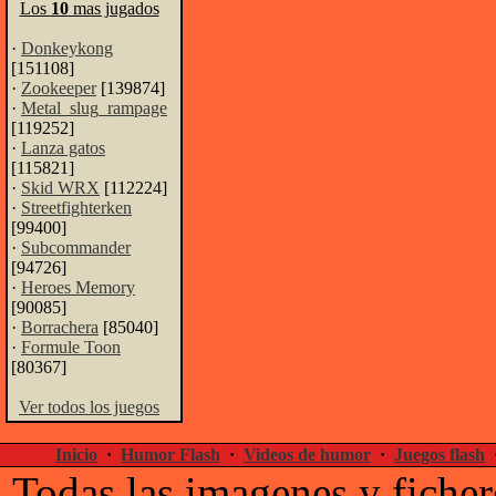
Los
10
mas jugados
·
Donkeykong
[151108]
·
Zookeeper
[139874]
·
Metal_slug_rampage
[119252]
·
Lanza gatos
[115821]
·
Skid WRX
[112224]
·
Streetfighterken
[99400]
·
Subcommander
[94726]
·
Heroes Memory
[90085]
·
Borrachera
[85040]
·
Formule Toon
[80367]
Ver todos los juegos
Inicio
·
Humor Flash
·
Videos de humor
·
Juegos flash
Todas las imagenes y ficher