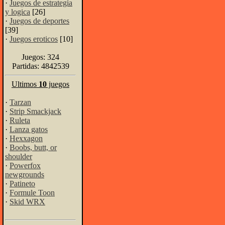
·
Juegos de estrategia
y logica
[26]
·
Juegos de deportes
[39]
·
Juegos eroticos
[10]
Juegos: 324
Partidas: 4842539
Ultimos
10
juegos
·
Tarzan
·
Strip Smackjack
·
Ruleta
·
Lanza gatos
·
Hexxagon
·
Boobs, butt, or
shoulder
·
Powerfox
newgrounds
·
Patineto
·
Formule Toon
·
Skid WRX