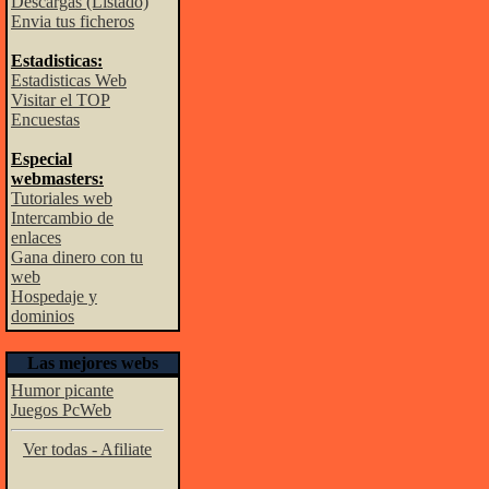
Descargas (Listado)
Envia tus ficheros
Estadisticas:
Estadisticas Web
Visitar el TOP
Encuestas
Especial
webmasters:
Tutoriales web
Intercambio de
enlaces
Gana dinero con tu
web
Hospedaje y
dominios
Las mejores webs
Humor picante
Juegos PcWeb
Ver todas - Afiliate