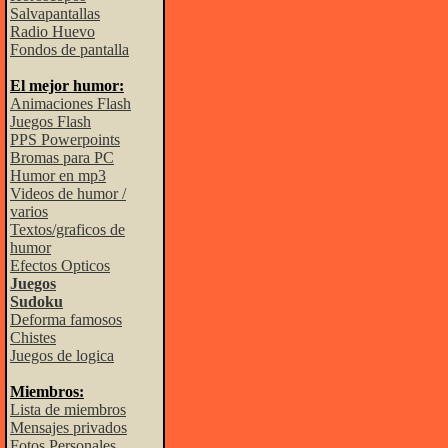
Salvapantallas
Radio Huevo
Fondos de pantalla
El mejor humor:
Animaciones Flash
Juegos Flash
PPS Powerpoints
Bromas para PC
Humor en mp3
Videos de humor /
varios
Textos/graficos de
humor
Efectos Opticos
Juegos
Sudoku
Deforma famosos
Chistes
Juegos de logica
Miembros:
Lista de miembros
Mensajes privados
Fotos Personales