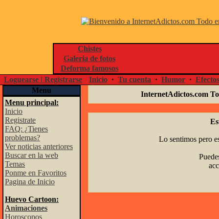
Chistes
Galeria de fotos
Deforma famosos
Loguearse | Registrarse
Inicio
·
Tu cuenta
·
Humor
·
Efecto
Menu
InternetAdictos.com To
Menu principal:
Inicio
Registrate
Es
FAQ: ¿Tienes
problemas?
Lo sentimos pero es
Ver noticias anteriores
Buscar en la web
Puedes
Temas
acc
Ponme en Favoritos
Pagina de Inicio
Huevo Cartoon:
Animaciones
Horoscopos