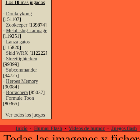
Los
10
mas jugados
·
Donkeykong
[151107]
·
Zookeeper
[139874]
·
Metal_slug_rampage
[119251]
·
Lanza gatos
[115820]
·
Skid WRX
[112222]
·
Streetfighterken
[99399]
·
Subcommander
[94725]
·
Heroes Memory
[90084]
·
Borrachera
[85037]
·
Formule Toon
[80365]
Ver todos los juegos
Inicio
·
Humor Flash
·
Videos de humor
·
Juegos flash
Todas las imagenes y ficher