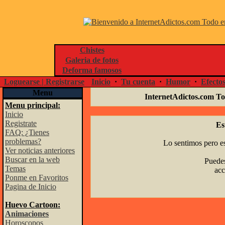
Chistes
Galeria de fotos
Deforma famosos
Loguearse | Registrarse
Inicio
·
Tu cuenta
·
Humor
·
Efecto
Menu
InternetAdictos.com To
Menu principal:
Inicio
Registrate
Es
FAQ: ¿Tienes
problemas?
Lo sentimos pero es
Ver noticias anteriores
Buscar en la web
Puedes
Temas
acc
Ponme en Favoritos
Pagina de Inicio
Huevo Cartoon:
Animaciones
Horoscopos