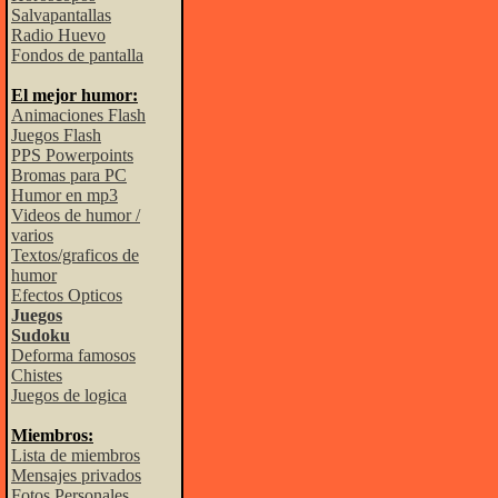
Salvapantallas
Radio Huevo
Fondos de pantalla
El mejor humor:
Animaciones Flash
Juegos Flash
PPS Powerpoints
Bromas para PC
Humor en mp3
Videos de humor /
varios
Textos/graficos de
humor
Efectos Opticos
Juegos
Sudoku
Deforma famosos
Chistes
Juegos de logica
Miembros:
Lista de miembros
Mensajes privados
Fotos Personales