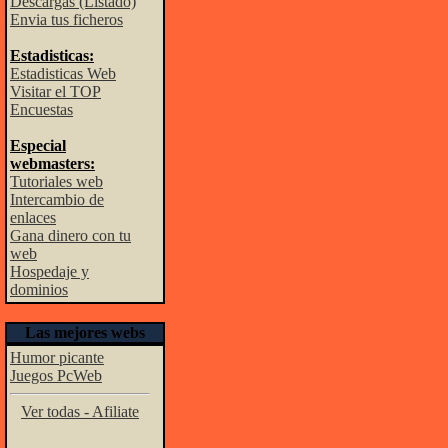
Descargas (Listado)
Envia tus ficheros
Estadisticas:
Estadisticas Web
Visitar el TOP
Encuestas
Especial
webmasters:
Tutoriales web
Intercambio de
enlaces
Gana dinero con tu
web
Hospedaje y
dominios
Las mejores webs
Humor picante
Juegos PcWeb
Ver todas - Afiliate