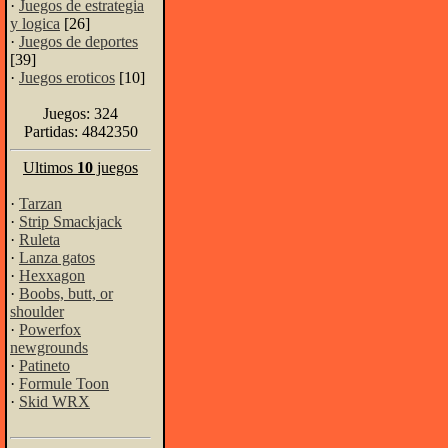
·
Juegos de estrategia
y logica
[26]
·
Juegos de deportes
[39]
·
Juegos eroticos
[10]
Juegos: 324
Partidas: 4842350
Ultimos
10
juegos
·
Tarzan
·
Strip Smackjack
·
Ruleta
·
Lanza gatos
·
Hexxagon
·
Boobs, butt, or
shoulder
·
Powerfox
newgrounds
·
Patineto
·
Formule Toon
·
Skid WRX