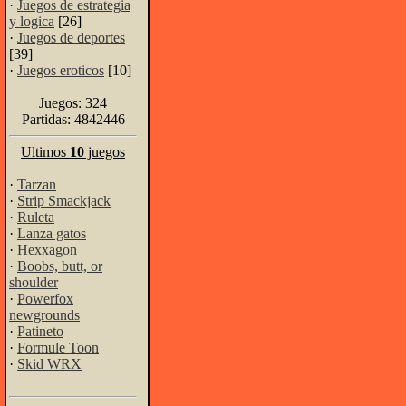
·
Juegos de estrategia
y logica
[26]
·
Juegos de deportes
[39]
·
Juegos eroticos
[10]
Juegos: 324
Partidas: 4842446
Ultimos
10
juegos
·
Tarzan
·
Strip Smackjack
·
Ruleta
·
Lanza gatos
·
Hexxagon
·
Boobs, butt, or
shoulder
·
Powerfox
newgrounds
·
Patineto
·
Formule Toon
·
Skid WRX