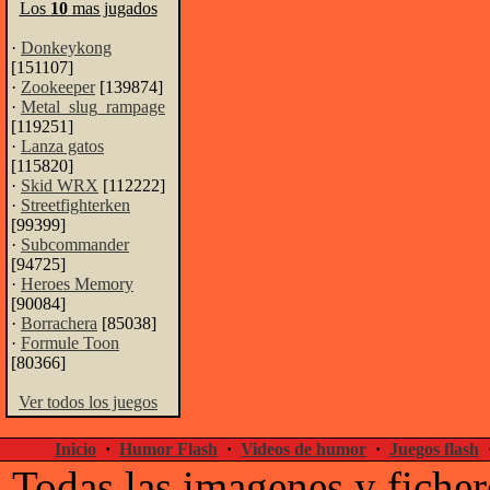
Los
10
mas jugados
·
Donkeykong
[151107]
·
Zookeeper
[139874]
·
Metal_slug_rampage
[119251]
·
Lanza gatos
[115820]
·
Skid WRX
[112222]
·
Streetfighterken
[99399]
·
Subcommander
[94725]
·
Heroes Memory
[90084]
·
Borrachera
[85038]
·
Formule Toon
[80366]
Ver todos los juegos
Inicio
·
Humor Flash
·
Videos de humor
·
Juegos flash
Todas las imagenes y ficher