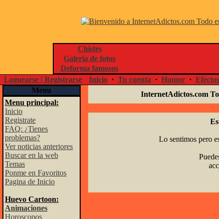
Chistes
Galeria de fotos
Deforma famosos
Loguearse | Registrarse
Inicio
·
Tu cuenta
·
Humor
·
Efecto
Menu
InternetAdictos.com To
Menu principal:
Inicio
Registrate
Es
FAQ: ¿Tienes
problemas?
Lo sentimos pero es
Ver noticias anteriores
Buscar en la web
Puedes
Temas
acc
Ponme en Favoritos
Pagina de Inicio
Huevo Cartoon:
Animaciones
Horoscopos