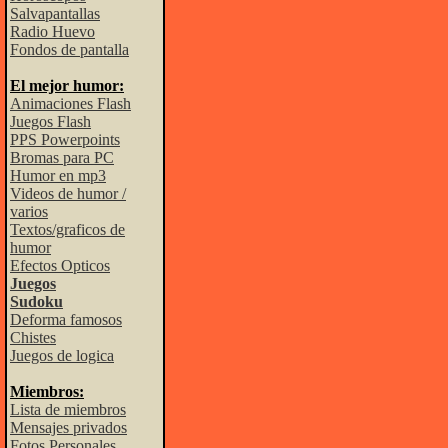
Salvapantallas
Radio Huevo
Fondos de pantalla
El mejor humor:
Animaciones Flash
Juegos Flash
PPS Powerpoints
Bromas para PC
Humor en mp3
Videos de humor /
varios
Textos/graficos de
humor
Efectos Opticos
Juegos
Sudoku
Deforma famosos
Chistes
Juegos de logica
Miembros:
Lista de miembros
Mensajes privados
Fotos Personales