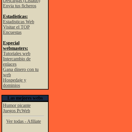
Descargas (Listado)
Envia tus ficheros
Estadisticas:
Estadisticas Web
Visitar el TOP
Encuestas
Especial
webmasters:
Tutoriales web
Intercambio de
enlaces
Gana dinero con tu
web
Hospedaje y
dominios
Las mejores webs
Humor picante
Juegos PcWeb
Ver todas - Afiliate