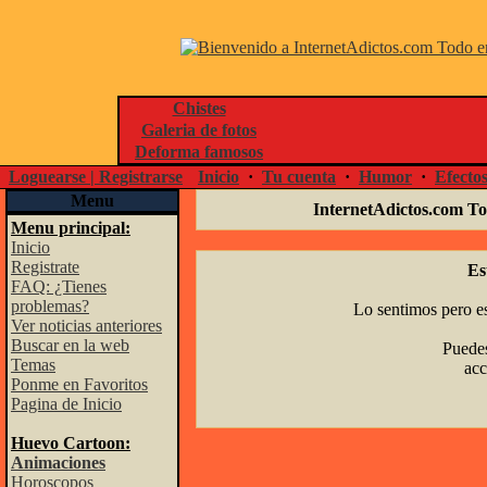
Chistes
Galeria de fotos
Deforma famosos
Loguearse | Registrarse
Inicio
·
Tu cuenta
·
Humor
·
Efecto
Menu
InternetAdictos.com To
Menu principal:
Inicio
Registrate
Es
FAQ: ¿Tienes
problemas?
Lo sentimos pero es
Ver noticias anteriores
Buscar en la web
Puedes
Temas
acc
Ponme en Favoritos
Pagina de Inicio
Huevo Cartoon:
Animaciones
Horoscopos