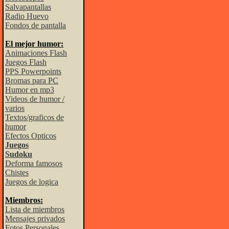
Salvapantallas
Radio Huevo
Fondos de pantalla
El mejor humor:
Animaciones Flash
Juegos Flash
PPS Powerpoints
Bromas para PC
Humor en mp3
Videos de humor /
varios
Textos/graficos de
humor
Efectos Opticos
Juegos
Sudoku
Deforma famosos
Chistes
Juegos de logica
Miembros:
Lista de miembros
Mensajes privados
Fotos Personales