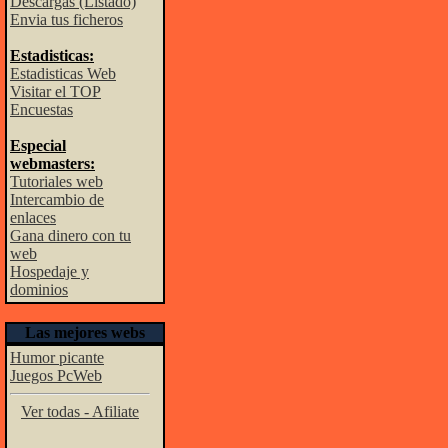
Descargas (Listado)
Envia tus ficheros
Estadisticas:
Estadisticas Web
Visitar el TOP
Encuestas
Especial
webmasters:
Tutoriales web
Intercambio de
enlaces
Gana dinero con tu
web
Hospedaje y
dominios
Las mejores webs
Humor picante
Juegos PcWeb
Ver todas - Afiliate