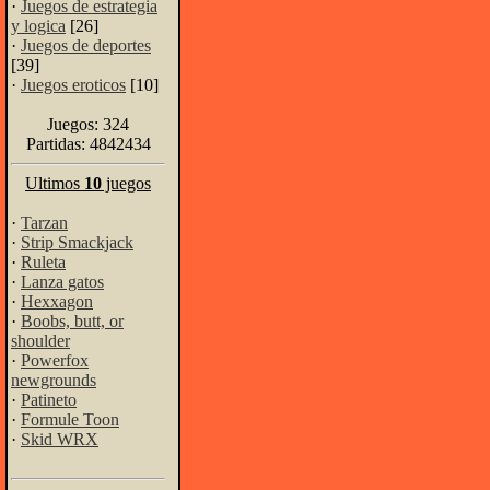
·
Juegos de estrategia
y logica
[26]
·
Juegos de deportes
[39]
·
Juegos eroticos
[10]
Juegos: 324
Partidas: 4842434
Ultimos
10
juegos
·
Tarzan
·
Strip Smackjack
·
Ruleta
·
Lanza gatos
·
Hexxagon
·
Boobs, butt, or
shoulder
·
Powerfox
newgrounds
·
Patineto
·
Formule Toon
·
Skid WRX