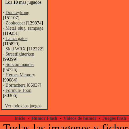
Los
10
mas jugados
·
Donkeykong
[151107]
·
Zookeeper
[139874]
·
Metal_slug_rampage
[119251]
·
Lanza gatos
[115820]
·
Skid WRX
[112222]
·
Streetfighterken
[99399]
·
Subcommander
[94725]
·
Heroes Memory
[90084]
·
Borrachera
[85037]
·
Formule Toon
[80366]
Ver todos los juegos
Inicio
·
Humor Flash
·
Videos de humor
·
Juegos flash
Todas las imagenes y ficher