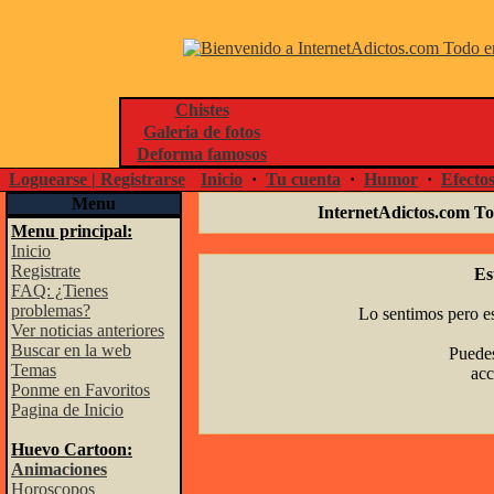
Chistes
Galeria de fotos
Deforma famosos
Loguearse | Registrarse
Inicio
·
Tu cuenta
·
Humor
·
Efecto
Menu
InternetAdictos.com To
Menu principal:
Inicio
Registrate
Es
FAQ: ¿Tienes
problemas?
Lo sentimos pero es
Ver noticias anteriores
Buscar en la web
Puedes
Temas
acc
Ponme en Favoritos
Pagina de Inicio
Huevo Cartoon:
Animaciones
Horoscopos