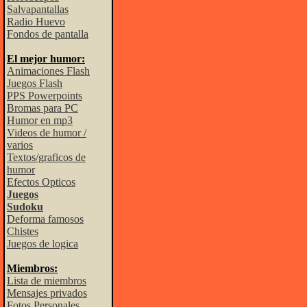
Salvapantallas
Radio Huevo
Fondos de pantalla
El mejor humor:
Animaciones Flash
Juegos Flash
PPS Powerpoints
Bromas para PC
Humor en mp3
Videos de humor /
varios
Textos/graficos de
humor
Efectos Opticos
Juegos
Sudoku
Deforma famosos
Chistes
Juegos de logica
Miembros:
Lista de miembros
Mensajes privados
Fotos Personales