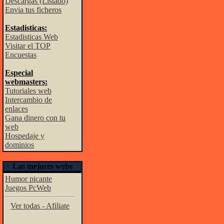
Descargas (Listado)
Envia tus ficheros
Estadisticas:
Estadisticas Web
Visitar el TOP
Encuestas
Especial
webmasters:
Tutoriales web
Intercambio de
enlaces
Gana dinero con tu
web
Hospedaje y
dominios
Las mejores webs
Humor picante
Juegos PcWeb
Ver todas - Afiliate