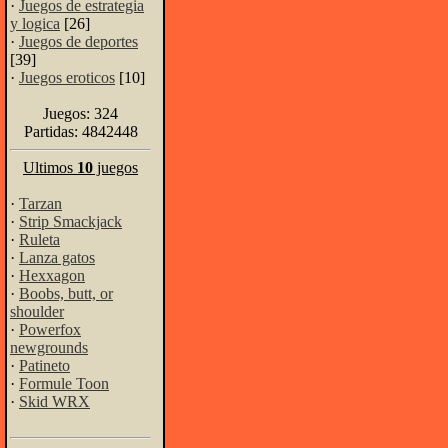
·
Juegos de estrategia
y logica
[26]
·
Juegos de deportes
[39]
·
Juegos eroticos
[10]
Juegos: 324
Partidas: 4842448
Ultimos
10
juegos
·
Tarzan
·
Strip Smackjack
·
Ruleta
·
Lanza gatos
·
Hexxagon
·
Boobs, butt, or
shoulder
·
Powerfox
newgrounds
·
Patineto
·
Formule Toon
·
Skid WRX