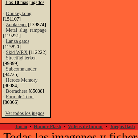
Los
10
mas jugados
·
Donkeykong
[151107]
·
Zookeeper
[139874]
·
Metal_slug_rampage
[119251]
·
Lanza gatos
[115820]
·
Skid WRX
[112222]
·
Streetfighterken
[99399]
·
Subcommander
[94725]
·
Heroes Memory
[90084]
·
Borrachera
[85038]
·
Formule Toon
[80366]
Ver todos los juegos
Inicio
·
Humor Flash
·
Videos de humor
·
Juegos flash
Todas las imagenes y ficher