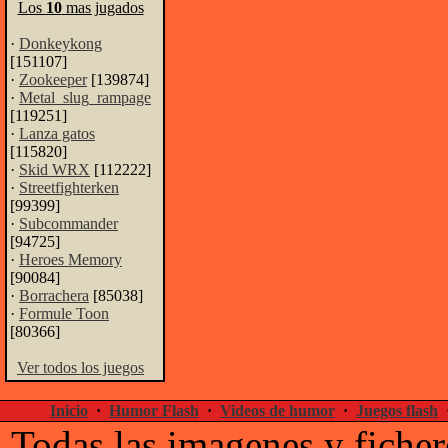
Los
10
mas jugados
·
Donkeykong
[151107]
·
Zookeeper
[139874]
·
Metal_slug_rampage
[119251]
·
Lanza gatos
[115820]
·
Skid WRX
[112222]
·
Streetfighterken
[99399]
·
Subcommander
[94725]
·
Heroes Memory
[90084]
·
Borrachera
[85038]
·
Formule Toon
[80366]
Ver todos los juegos
Inicio
·
Humor Flash
·
Videos de humor
·
Juegos flash
Todas las imagenes y ficher