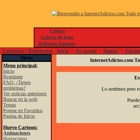
Chistes
Galeria de fotos
Deforma famosos
Loguearse | Registrarse
Inicio
·
Tu cuenta
·
Humor
·
Efecto
Menu
InternetAdictos.com To
Menu principal:
Inicio
Registrate
Es
FAQ: ¿Tienes
problemas?
Lo sentimos pero es
Ver noticias anteriores
Buscar en la web
Puedes
Temas
acc
Ponme en Favoritos
Pagina de Inicio
Huevo Cartoon:
Animaciones
Horoscopos