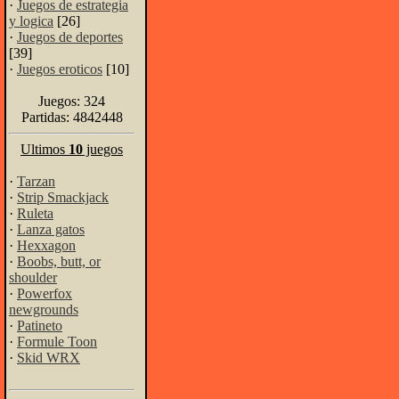
·
Juegos de estrategia
y logica
[26]
·
Juegos de deportes
[39]
·
Juegos eroticos
[10]
Juegos: 324
Partidas: 4842448
Ultimos
10
juegos
·
Tarzan
·
Strip Smackjack
·
Ruleta
·
Lanza gatos
·
Hexxagon
·
Boobs, butt, or
shoulder
·
Powerfox
newgrounds
·
Patineto
·
Formule Toon
·
Skid WRX