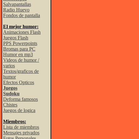
Salvapantallas
Radio Huevo
Fondos de pantalla
El mejor humor:
Animaciones Flash
Juegos Flash
PPS Powerpoints
Bromas para PC
Humor en mp3
Videos de humor /
varios
Textos/graficos de
humor
Efectos Opticos
Juegos
Sudoku
Deforma famosos
Chistes
Juegos de logica
Miembros:
Lista de miembros
Mensajes privados
Fotos Personales