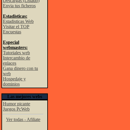
Descargas (Listado)
Envia tus ficheros
Estadisticas:
Estadisticas Web
Visitar el TOP
Encuestas
Especial
webmasters:
Tutoriales web
Intercambio de
enlaces
Gana dinero con tu
web
Hospedaje y
dominios
Las mejores webs
Humor picante
Juegos PcWeb
Ver todas - Afiliate