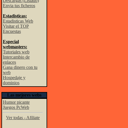
Descargas (Listado)
Envia tus ficheros
Estadisticas:
Estadisticas Web
Visitar el TOP
Encuestas
Especial
webmasters:
Tutoriales web
Intercambio de
enlaces
Gana dinero con tu
web
Hospedaje y
dominios
Las mejores webs
Humor picante
Juegos PcWeb
Ver todas - Afiliate