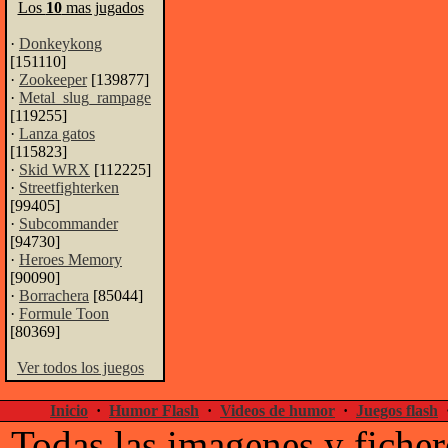
Los
10
mas jugados
·
Donkeykong
[151110]
·
Zookeeper
[139877]
·
Metal_slug_rampage
[119255]
·
Lanza gatos
[115823]
·
Skid WRX
[112225]
·
Streetfighterken
[99405]
·
Subcommander
[94730]
·
Heroes Memory
[90090]
·
Borrachera
[85044]
·
Formule Toon
[80369]
Ver todos los juegos
Inicio
·
Humor Flash
·
Videos de humor
·
Juegos flash
Todas las imagenes y ficher