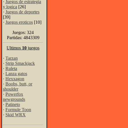
·
Juegos de estrategia
y logica
[26]
·
Juegos de deportes
[39]
·
Juegos eroticos
[10]
Juegos: 324
Partidas: 4843309
Ultimos
10
juegos
·
Tarzan
·
Strip Smackjack
·
Ruleta
·
Lanza gatos
·
Hexxagon
·
Boobs, butt, or
shoulder
·
Powerfox
newgrounds
·
Patineto
·
Formule Toon
·
Skid WRX