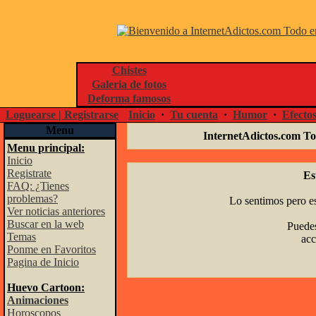
Chistes
Galeria de fotos
Deforma famosos
Loguearse | Registrarse
Inicio
·
Tu cuenta
·
Humor
·
Efecto
Menu
InternetAdictos.com To
Menu principal:
Inicio
Registrate
Es
FAQ: ¿Tienes
problemas?
Lo sentimos pero es
Ver noticias anteriores
Buscar en la web
Puedes
Temas
acc
Ponme en Favoritos
Pagina de Inicio
Huevo Cartoon:
Animaciones
Horoscopos