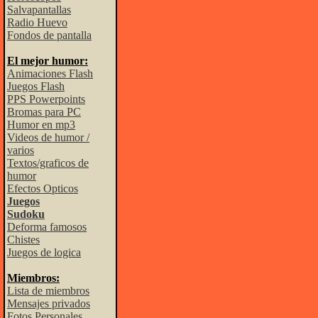
Salvapantallas
Radio Huevo
Fondos de pantalla
El mejor humor:
Animaciones Flash
Juegos Flash
PPS Powerpoints
Bromas para PC
Humor en mp3
Videos de humor /
varios
Textos/graficos de
humor
Efectos Opticos
Juegos
Sudoku
Deforma famosos
Chistes
Juegos de logica
Miembros:
Lista de miembros
Mensajes privados
Fotos Personales