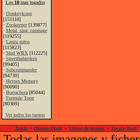
Los
10
mas jugados
·
Donkeykong
[151110]
·
Zookeeper
[139877]
·
Metal_slug_rampage
[119255]
·
Lanza gatos
[115823]
·
Skid WRX
[112225]
·
Streetfighterken
[99405]
·
Subcommander
[94730]
·
Heroes Memory
[90090]
·
Borrachera
[85044]
·
Formule Toon
[80369]
Ver todos los juegos
Inicio
·
Humor Flash
·
Videos de humor
·
Juegos flash
Todas las imagenes y ficher