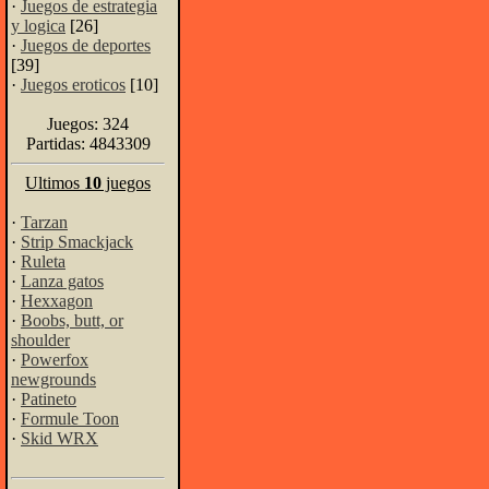
·
Juegos de estrategia
y logica
[26]
·
Juegos de deportes
[39]
·
Juegos eroticos
[10]
Juegos: 324
Partidas: 4843309
Ultimos
10
juegos
·
Tarzan
·
Strip Smackjack
·
Ruleta
·
Lanza gatos
·
Hexxagon
·
Boobs, butt, or
shoulder
·
Powerfox
newgrounds
·
Patineto
·
Formule Toon
·
Skid WRX