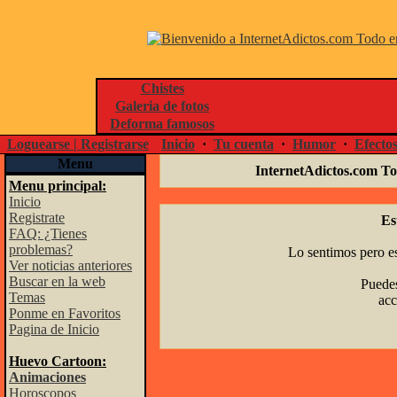
Chistes
Galeria de fotos
Deforma famosos
Loguearse | Registrarse
Inicio
·
Tu cuenta
·
Humor
·
Efecto
Menu
InternetAdictos.com To
Menu principal:
Inicio
Registrate
Es
FAQ: ¿Tienes
problemas?
Lo sentimos pero es
Ver noticias anteriores
Buscar en la web
Puedes
Temas
acc
Ponme en Favoritos
Pagina de Inicio
Huevo Cartoon:
Animaciones
Horoscopos