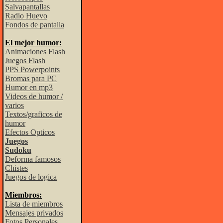
Salvapantallas
Radio Huevo
Fondos de pantalla
El mejor humor:
Animaciones Flash
Juegos Flash
PPS Powerpoints
Bromas para PC
Humor en mp3
Videos de humor /
varios
Textos/graficos de
humor
Efectos Opticos
Juegos
Sudoku
Deforma famosos
Chistes
Juegos de logica
Miembros:
Lista de miembros
Mensajes privados
Fotos Personales