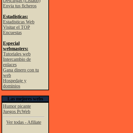
Descargas (Listado)
Envia tus ficheros
Estadisticas:
Estadisticas Web
Visitar el TOP
Encuestas
Especial
webmasters:
Tutoriales web
Intercambio de
enlaces
Gana dinero con tu
web
Hospedaje y
dominios
Las mejores webs
Humor picante
Juegos PcWeb
Ver todas - Afiliate